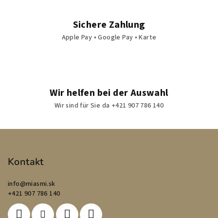
Sichere Zahlung
Apple Pay • Google Pay • Karte
Wir helfen bei der Auswahl
Wir sind für Sie da +421 907 786 140
F
u
ß
Kontakt
z
info
@
miasmi.sk
e
+421 907 786 140
i
l