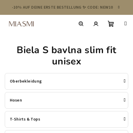
Zum
-10% AUF DEINE ERSTE BESTELLUNG ✨ CODE: NEW10
Inhalt
springen
Warenko
Suchen
Login
Biela S bavlna slim fit
unisex
Oberbekleidung
Hosen
T-Shirts & Tops