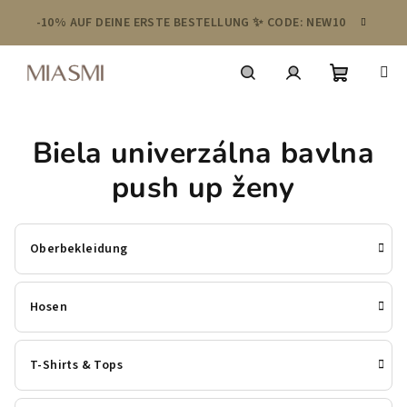
Zum
-10% AUF DEINE ERSTE BESTELLUNG ✨ CODE: NEW10
Inhalt
springen
Warenko
Suchen
Login
Biela univerzálna bavlna
push up ženy
Oberbekleidung
Hosen
T-Shirts & Tops