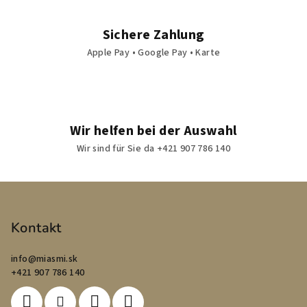
Sichere Zahlung
Apple Pay • Google Pay • Karte
Wir helfen bei der Auswahl
Wir sind für Sie da +421 907 786 140
F
u
ß
Kontakt
z
info
@
miasmi.sk
e
+421 907 786 140
i
l