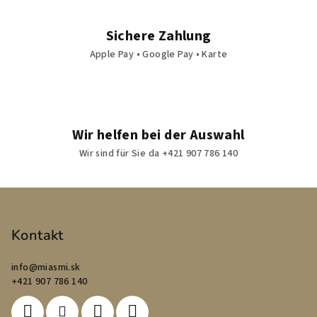
Sichere Zahlung
Apple Pay • Google Pay • Karte
Wir helfen bei der Auswahl
Wir sind für Sie da +421 907 786 140
F
u
ß
Kontakt
z
info
@
miasmi.sk
e
+421 907 786 140
i
l