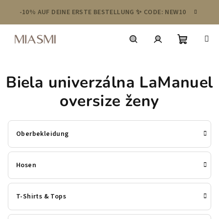
Zum
-10% AUF DEINE ERSTE BESTELLUNG ✨ CODE: NEW10
Inhalt
springen
Warenko
Suchen
Login
Biela univerzálna LaManuel
oversize ženy
Oberbekleidung
Hosen
T-Shirts & Tops