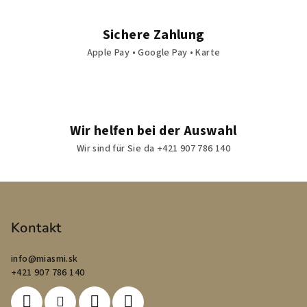
Sichere Zahlung
Apple Pay • Google Pay • Karte
Wir helfen bei der Auswahl
Wir sind für Sie da +421 907 786 140
F
u
ß
Kontakt
z
info
@
miasmi.sk
e
+421 907 786 140
i
l