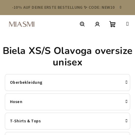
Zum
-10% AUF DEINE ERSTE BESTELLUNG ✨ CODE: NEW10
Inhalt
springen
Warenko
Suchen
Login
Biela XS/S Olavoga oversize
unisex
Oberbekleidung
Hosen
T-Shirts & Tops