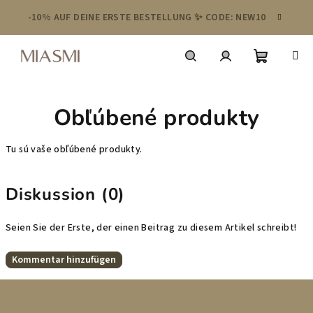
Zum
-10% AUF DEINE ERSTE BESTELLUNG ✨ CODE: NEW10
Inhalt
springen
Warenko
Suchen
Login
Obľúbené produkty
Tu sú vaše obľúbené produkty.
Diskussion (0)
Seien Sie der Erste, der einen Beitrag zu diesem Artikel schreibt!
Kommentar hinzufügen
F
u