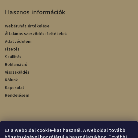
Hasznos információk
Webáruház értékelése
Általános szerződési feltételek
Adatvédelem
Fizetés
Szállítás
Reklamáció
Visszaküldés
Rólunk
Kapcsolat
Rendelésem
Online fizetési lehetőséget biztosítunk
Ez a weboldal cookie-kat használ. A weboldal további
böngészésével hozzájárul a használatukhoz. További