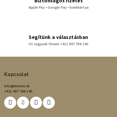
Biztonságos fizetés
Apple Pay • Google Pay • bankkártya
Segítünk a választásban
Itt vagyunk Önnek +421 907 786 140
L
á
b
Kapcsolat
l
info
@
miasmi.sk
é
+421 907 786 140
c