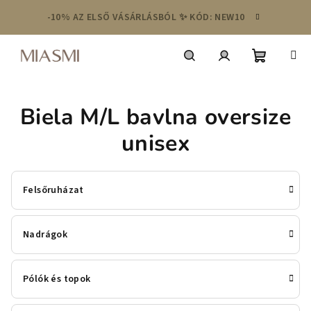
Ugrás
-10% AZ ELSŐ VÁSÁRLÁSBÓL ✨ KÓD: NEW10
a
fő
tartalomhoz
Kosár
Keresés
Bejelentkezés
Biela M/L bavlna oversize
unisex
Felsőruházat
Nadrágok
Pólók és topok