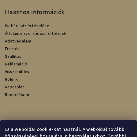
Hasznos információk
Webáruház értékelése
Általános szerződési feltételek
Adatvédelem
Fizetés
Szállítás
Reklamáció
Visszaküldés
Rólunk
Kapcsolat
Rendelésem
Online fizetési lehetőséget biztosítunk
Ez a weboldal cookie-kat használ. A weboldal további
böngészésével hozzájárul a használatukhoz. További