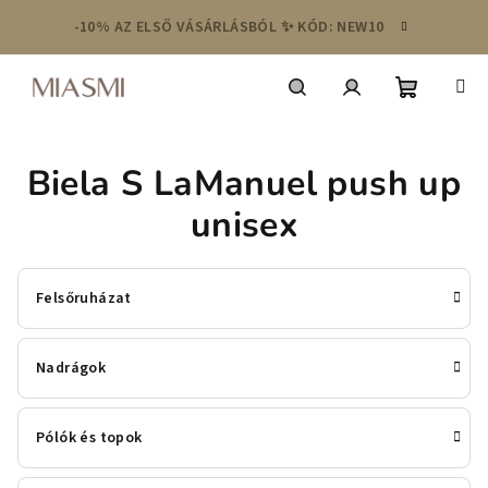
Ugrás
-10% AZ ELSŐ VÁSÁRLÁSBÓL ✨ KÓD: NEW10
a
fő
tartalomhoz
Kosár
Keresés
Bejelentkezés
Biela S LaManuel push up
unisex
Felsőruházat
Nadrágok
Pólók és topok