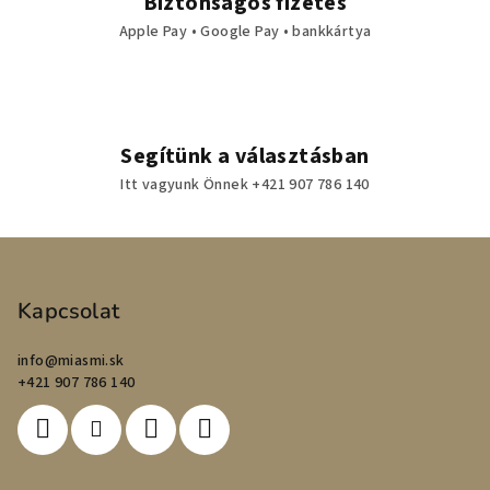
Biztonságos fizetés
Apple Pay • Google Pay • bankkártya
Segítünk a választásban
Itt vagyunk Önnek +421 907 786 140
L
á
b
Kapcsolat
l
info
@
miasmi.sk
é
+421 907 786 140
c