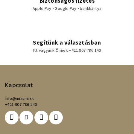
Biztonságos fizetés
Apple Pay • Google Pay • bankkártya
Segítünk a választásban
Itt vagyunk Önnek +421 907 786 140
L
á
b
Kapcsolat
l
info
@
miasmi.sk
é
+421 907 786 140
c