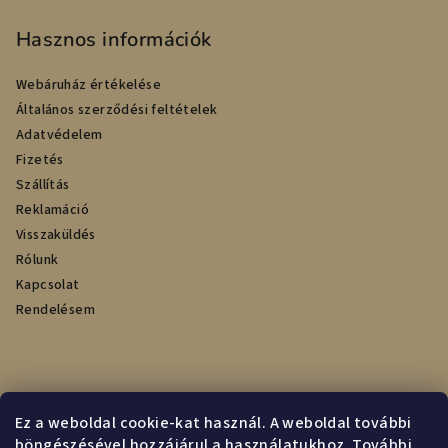
Hasznos információk
Webáruház értékelése
Általános szerződési feltételek
Adatvédelem
Fizetés
Szállítás
Reklamáció
Visszaküldés
Rólunk
Kapcsolat
Rendelésem
Online fizetési lehetőséget biztosítunk
Ez a weboldal cookie-kat használ. A weboldal további
böngészésével hozzájárul a használatukhoz. További