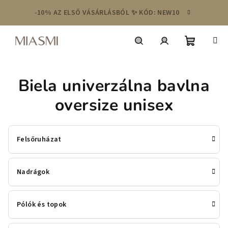
Ugrás
-10% AZ ELSŐ VÁSÁRLÁSBÓL ✨ KÓD: NEW10
a
fő
tartalomhoz
Kosár
Keresés
Bejelentkezés
Biela univerzálna bavlna
oversize unisex
Felsőruházat
Nadrágok
Pólók és topok