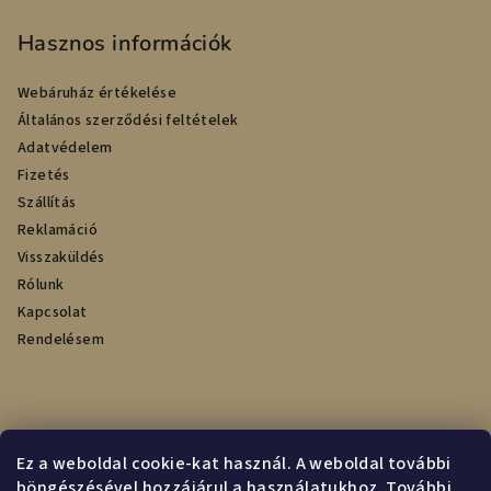
Hasznos információk
Webáruház értékelése
Általános szerződési feltételek
Adatvédelem
Fizetés
Szállítás
Reklamáció
Visszaküldés
Rólunk
Kapcsolat
Rendelésem
Online fizetési lehetőséget biztosítunk
Ez a weboldal cookie-kat használ. A weboldal további
böngészésével hozzájárul a használatukhoz. További