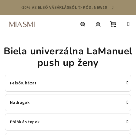
Ugrás
-10% AZ ELSŐ VÁSÁRLÁSBÓL ✨ KÓD: NEW10
a
fő
tartalomhoz
Kosár
Keresés
Bejelentkezés
Biela univerzálna LaManuel
push up ženy
Felsőruházat
Nadrágok
Pólók és topok