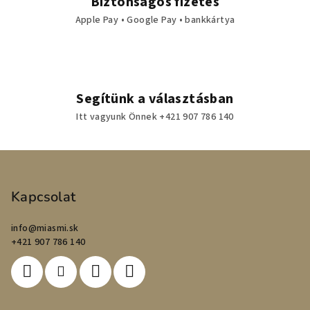
Biztonságos fizetés
Apple Pay • Google Pay • bankkártya
Segítünk a választásban
Itt vagyunk Önnek +421 907 786 140
L
á
b
Kapcsolat
l
info
@
miasmi.sk
é
+421 907 786 140
c