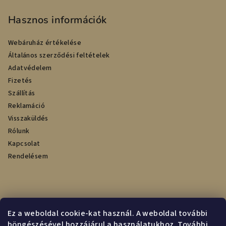
Hasznos információk
Webáruház értékelése
Általános szerződési feltételek
Adatvédelem
Fizetés
Szállítás
Reklamáció
Visszaküldés
Rólunk
Kapcsolat
Rendelésem
Online fizetési lehetőséget biztosítunk
Ez a weboldal cookie-kat használ. A weboldal további
böngészésével hozzájárul a használatukhoz. További