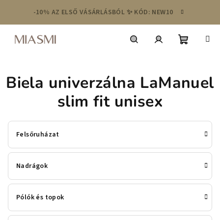
Ugrás
-10% AZ ELSŐ VÁSÁRLÁSBÓL ✨ KÓD: NEW10
a
fő
tartalomhoz
Kosár
Keresés
Bejelentkezés
Biela univerzálna LaManuel
slim fit unisex
Felsőruházat
Nadrágok
Pólók és topok