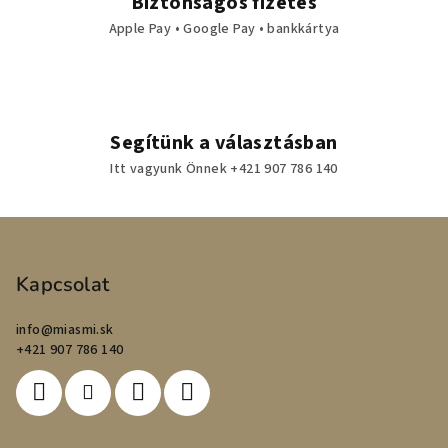
Biztonságos fizetés
Apple Pay • Google Pay • bankkártya
Segítünk a választásban
Itt vagyunk Önnek +421 907 786 140
L
á
b
Kapcsolat
l
info
@
miasmi.sk
é
+421 907 786 140
c