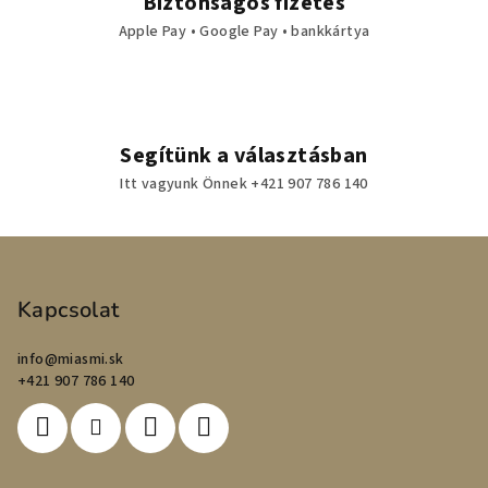
Biztonságos fizetés
Apple Pay • Google Pay • bankkártya
Segítünk a választásban
Itt vagyunk Önnek +421 907 786 140
L
á
b
Kapcsolat
l
info
@
miasmi.sk
é
+421 907 786 140
c