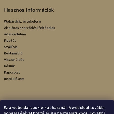
Hasznos információk
Webáruház értékelése
Általános szerződési feltételek
Adatvédelem
Fizetés
Szállítás
Reklamáció
Visszaküldés
Rólunk
Kapcsolat
Rendelésem
Online fizetési lehetőséget biztosítunk
Ez a weboldal cookie-kat használ. A weboldal további
böngészésével hozzájárul a használatukhoz. További