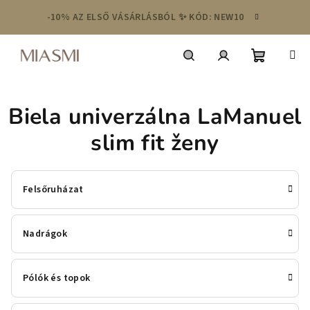
Ugrás
-10% AZ ELSŐ VÁSÁRLÁSBÓL ✨ KÓD: NEW10
a
fő
tartalomhoz
Kosár
Keresés
Bejelentkezés
Biela univerzálna LaManuel
slim fit ženy
Felsőruházat
Nadrágok
Pólók és topok