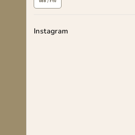
0
db /
Ft0
Instagram