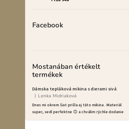
Facebook
Mostanában értékelt
termékek
Dámska tepláková mikina s dierami sivá
Lenka Midriaková
|
A termék értékelése 5-ből 5 csillag.
Dnes mi okrem šiat prišla aj táto mikina . Materiál
super, sedí perfektne 🙃 a chválim rýchle dodanie