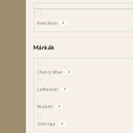
l
s
Raktáron
0
ó
p
Márkák
a
n
e
Cherry Blue
0
l
LaManuel
0
MiaSmi
0
Olavoga
0