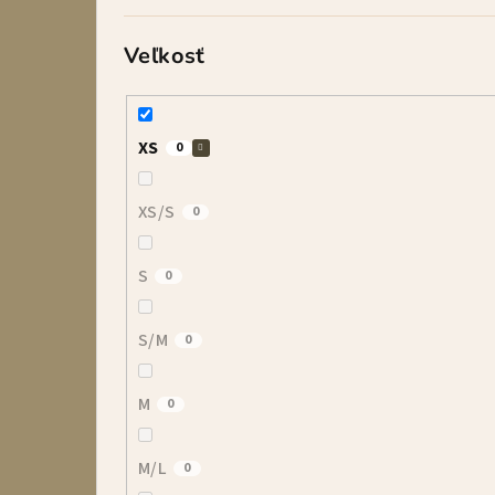
Veľkosť
XS
0
XS/S
0
S
0
S/M
0
M
0
M/L
0