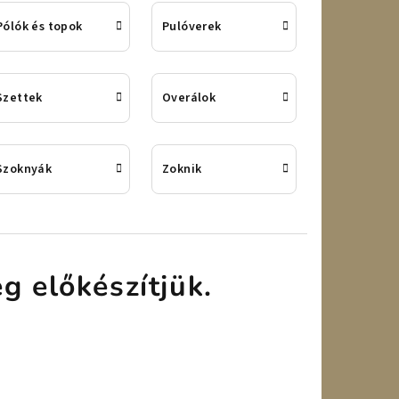
Pólók és topok
Pulóverek
Szettek
Overálok
Szoknyák
Zoknik
g előkészítjük.