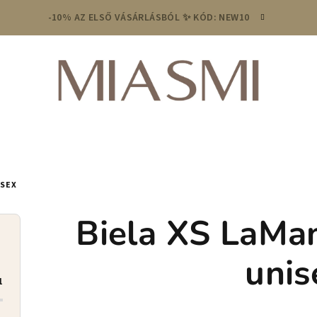
-10% AZ ELSŐ VÁSÁRLÁSBÓL ✨ KÓD: NEW10
ISEX
Biela XS LaMan
unis
1