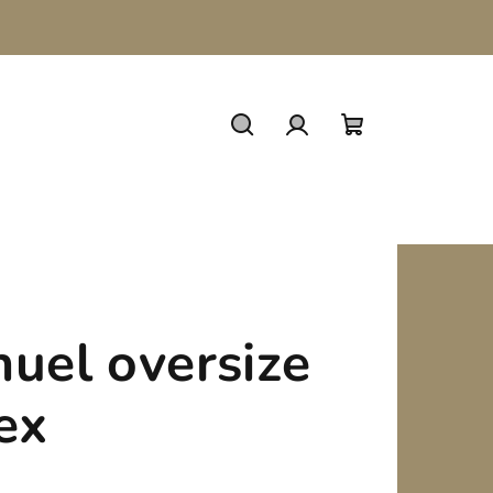
Keresés
Bejelentkezés
Kosár
uel oversize
ex