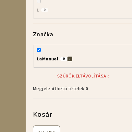
L
0
Značka
LaManuel
0
SZŰRŐK ELTÁVOLÍTÁSA
Megjeleníthető tételek
0
Kosár