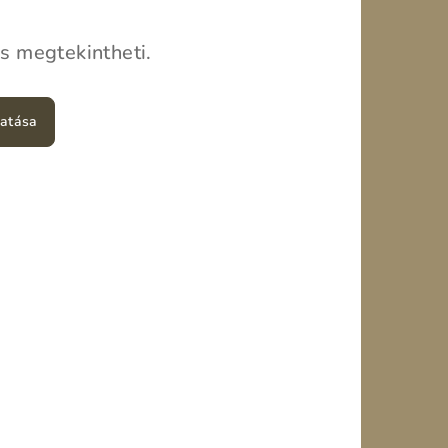
is megtekintheti.
tatása