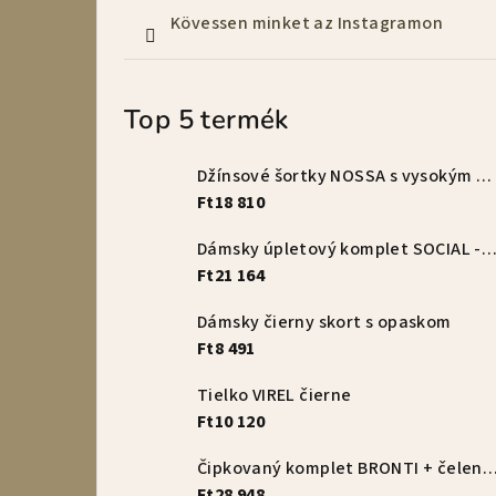
Kövessen minket az Instagramon
Top 5 termék
Džínsové šortky NOSSA s vysokým pásom – vanilkové
Ft18 810
Dámsky úpletový komplet SOCIAL - s
Ft21 164
Dámsky čierny skort s opaskom
Ft8 491
Tielko VIREL čierne
Ft10 120
Čipkovaný komplet BRONTI + čelenka 
Ft28 948