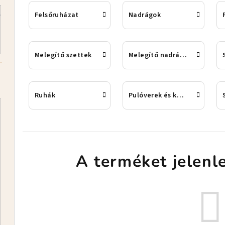
Felsőruházat
Nadrágok
Melegítő szettek
Melegítő nadrágok
Ruhák
Pulóverek és kardigánok
A terméket jelenle