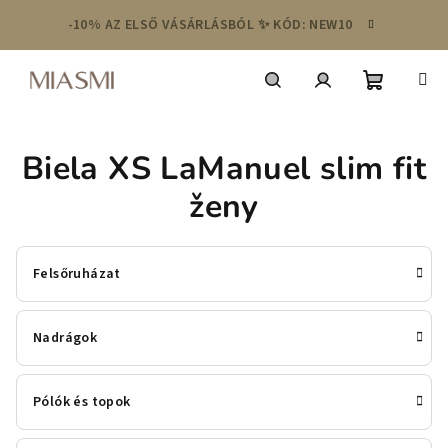
Ugrás
-10% AZ ELSŐ VÁSÁRLÁSBÓL ✨ KÓD: NEW10
a
fő
tartalomhoz
Kosár
Keresés
Bejelentkezés
Biela XS LaManuel slim fit
ženy
Felsőruházat
Nadrágok
Pólók és topok