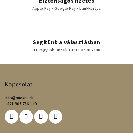
Biztonságos fizetés
Apple Pay • Google Pay • bankkártya
Segítünk a választásban
Itt vagyunk Önnek +421 907 786 140
L
á
b
Kapcsolat
l
info
@
miasmi.sk
é
+421 907 786 140
c