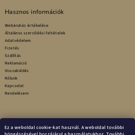
Hasznos információk
Webáruház értékelése
Általános szerződési feltételek
Adatvédelem
Fizetés
Szállítás
Reklamáció
Visszaküldés
Rólunk
Kapcsolat
Rendelésem
Online fizetési lehetőséget biztosítunk
Ez a weboldal cookie-kat használ. A weboldal további
böngészésével hozzájárul a használatukhoz. További