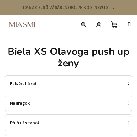
Ugrás
-10% AZ ELSŐ VÁSÁRLÁSBÓL ✨ KÓD: NEW10
a
fő
tartalomhoz
Kosár
Keresés
Bejelentkezés
Biela XS Olavoga push up
ženy
Felsőruházat
Nadrágok
Pólók és topok