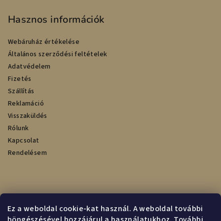
Hasznos információk
Webáruház értékelése
Általános szerződési feltételek
Adatvédelem
Fizetés
Szállítás
Reklamáció
Visszaküldés
Rólunk
Kapcsolat
Rendelésem
Online fizetési lehetőséget biztosítunk
Ez a weboldal cookie-kat használ. A weboldal további
böngészésével hozzájárul a használatukhoz. További