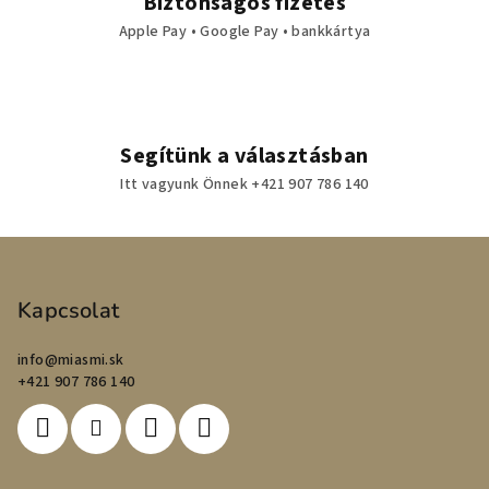
Biztonságos fizetés
Apple Pay • Google Pay • bankkártya
Segítünk a választásban
Itt vagyunk Önnek +421 907 786 140
L
á
b
Kapcsolat
l
info
@
miasmi.sk
é
+421 907 786 140
c