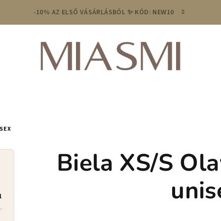
-10% AZ ELSŐ VÁSÁRLÁSBÓL ✨ KÓD: NEW10
ISEX
Biela XS/S Ola
unis
1