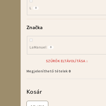
L
0
Značka
LaManuel
0
SZŰRŐK ELTÁVOLÍTÁSA
Megjeleníthető tételek
0
Kosár