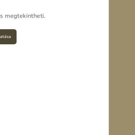
is megtekintheti.
tatása