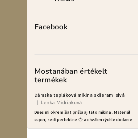
Facebook
Mostanában értékelt
termékek
Dámska tepláková mikina s dierami sivá
Lenka Midriaková
|
A termék értékelése 5-ből 5 csillag.
Dnes mi okrem šiat prišla aj táto mikina . Materiál
super, sedí perfektne 🙃 a chválim rýchle dodanie