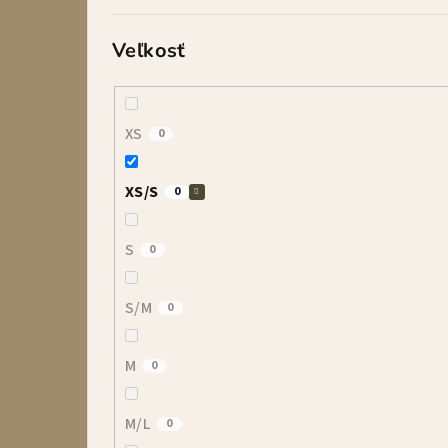
Veľkosť
XS
0
XS/S
0
S
0
S/M
0
M
0
M/L
0