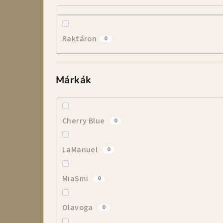
l
s
Raktáron
0
ó
p
Márkák
a
n
e
Cherry Blue
0
l
LaManuel
0
MiaSmi
0
Olavoga
0