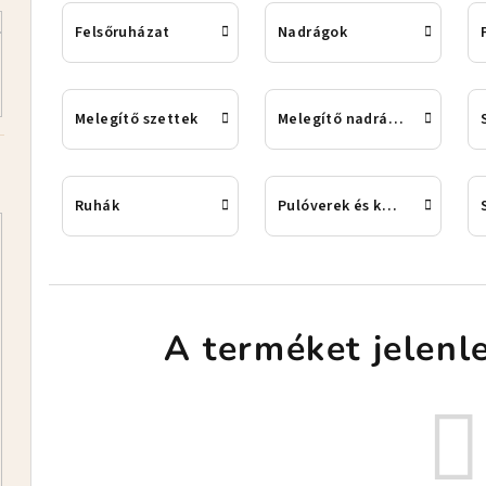
Felsőruházat
Nadrágok
Melegítő szettek
Melegítő nadrágok
Ruhák
Pulóverek és kardigánok
A terméket jelenle