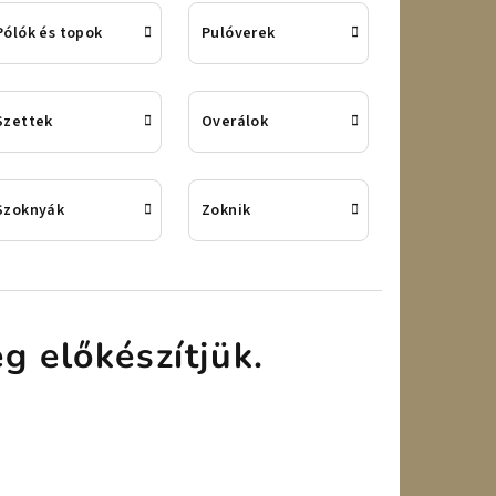
Pólók és topok
Pulóverek
Szettek
Overálok
Szoknyák
Zoknik
g előkészítjük.