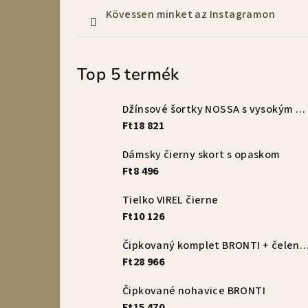
Kövessen minket az Instagramon
Top 5 termék
Džínsové šortky NOSSA s vysokým pásom – vanilkové
Ft18 821
Dámsky čierny skort s opaskom
Ft8 496
Tielko VIREL čierne
Ft10 126
Čipkovaný komplet BRONTI + čelenka 
Ft28 966
Čipkované nohavice BRONTI
Ft15 470