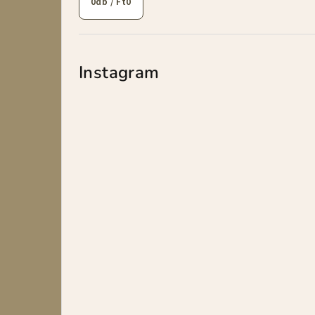
0
db /
Ft0
Instagram