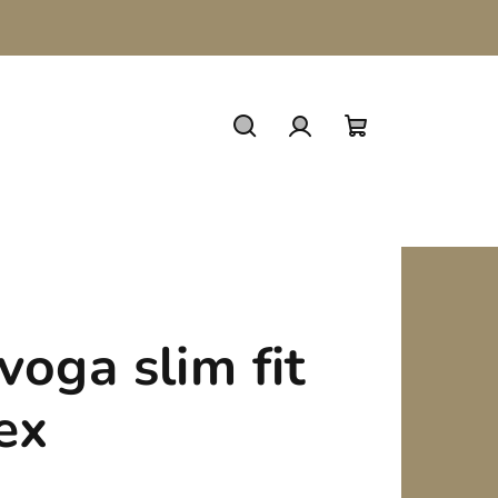
Keresés
Bejelentkezés
Kosár
voga slim fit
ex