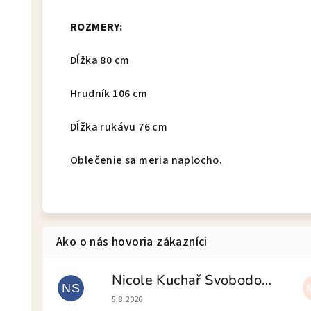
ROZMERY:
Dĺžka 80 cm
Hrudník 106 cm
Dĺžka rukávu 76 cm
Oblečenie sa meria naplocho.
Nicole Kuchař Svobodová
NS
Hodnotenie obchodu je 5 z 5 hviezdičiek.
5.8.2026