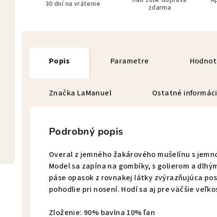
nad 100€ doprava
A
30 dní na vrátenie
zdarma
Popis
Parametre
Hodnot
Značka
LaManuel
Ostatné informác
Podrobný popis
Overal z jemného žakárového mušelínu s jemn
Model sa zapína na gombíky, s golierom a dlh
páse opasok z rovnakej látky zvýrazňujúca pos
pohodlie pri nosení. Hodí sa aj pre väčšie veľkos
Zloženie: 90% bavlna 10% ľan