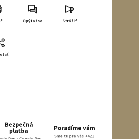
ač
Opýtať sa
Strážiť
eľať
Bezpečná
Poradíme vám
platba
Sme tu pre vás +421