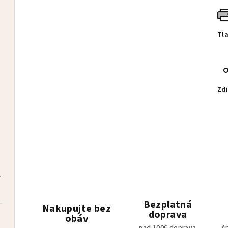
Tl
ivý
Zdi
zdarma
čelenka BRONTI zdarma
Bezplatná
Nakupujte bez
doprava
obáv