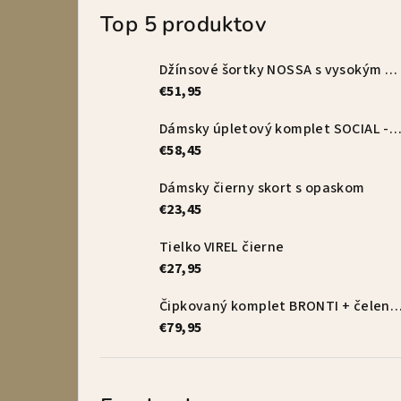
Top 5 produktov
Džínsové šortky NOSSA s vysokým pásom – vanilkové
€51,95
Dámsky úpletový komplet SOCIAL - s
€58,45
Dámsky čierny skort s opaskom
€23,45
Tielko VIREL čierne
€27,95
Čipkovaný komplet BRONTI + čelenka 
€79,95