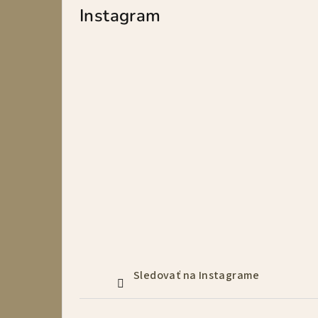
p
Instagram
a
n
e
l
Sledovať na Instagrame