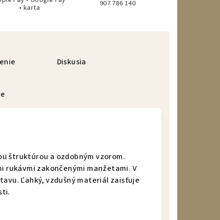
pple Pay • Google Pay
907 786 140
• karta
enie
Diskusia
ie
ou štruktúrou a ozdobným vzorom.
ými rukávmi zakončenými manžetami. V
tavu. Ľahký, vzdušný materiál zaisťuje
ti.