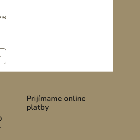
0 %)
Prijímame online
platby
0
.