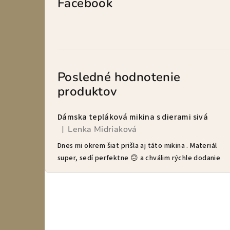
Facebook
Posledné hodnotenie
produktov
Dámska tepláková mikina s dierami sivá
Lenka Midriaková
|
Hodnotenie produktu je 5 z 5 hviezdičiek.
Dnes mi okrem šiat prišla aj táto mikina . Materiál
super, sedí perfektne 🙃 a chválim rýchle dodanie