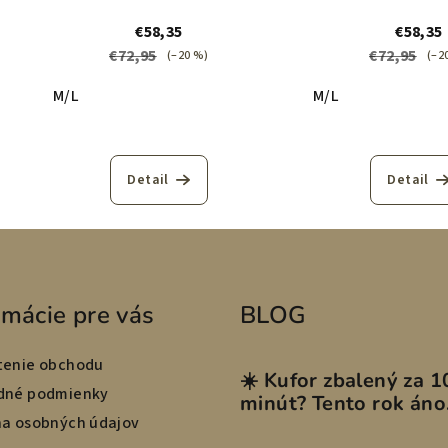
€58,35
€58,35
€72,95
€72,95
(–20 %)
(–2
M/L
M/L
Detail
Detail
rmácie pre vás
BLOG
enie obchodu
☀️ Kufor zbalený za 1
dné podmienky
minút? Tento rok áno
a osobných údajov