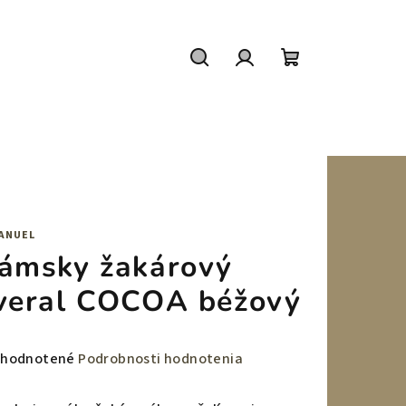
Hľadať
Prihlásenie
Nákupný
košík
ANUEL
ámsky žakárový
veral COCOA béžový
emerné
hodnotené
Podrobnosti hodnotenia
notenie
duktu