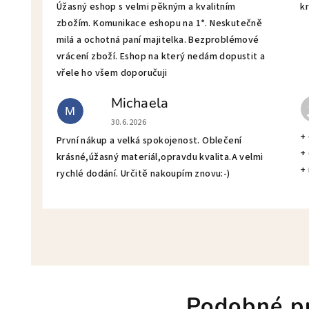
Úžasný eshop s velmi pěkným a kvalitním
kr
zbožím. Komunikace eshopu na 1*. Neskutečně
milá a ochotná paní majitelka. Bezproblémové
vrácení zboží. Eshop na který nedám dopustit a
vřele ho všem doporučuji
Michaela
M
Hodnotenie obchodu je 5 z 5 hviezdičiek.
30.6.2026
+
První nákup a velká spokojenost. Oblečení
+
krásné,úžasný materiál,opravdu kvalita.A velmi
+
rychlé dodání. Určitě nakoupím znovu:-)
Podobné p