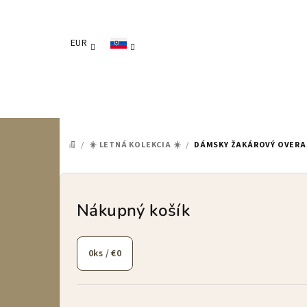
Prejsť
na
obsah
EUR
/
☀️ LETNÁ KOLEKCIA ☀️
/
DÁMSKY ŽAKÁROVÝ OVERA
DOMOV
B
o
Nákupný košík
č
0
ks /
€0
n
ý