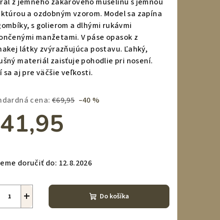
ral z jemného žakárového mušelínu s jemnou
uktúrou a ozdobným vzorom. Model sa zapína
gombíky, s golierom a dlhými rukávmi
ončenými manžetami. V páse opasok z
nakej látky zvýrazňujúca postavu. Ľahký,
zdičiek.
ušný materiál zaisťuje pohodlie pri nosení.
 sa aj pre väčšie veľkosti.
ndardná cena:
€69,95
–40 %
41,95
notková
a:
eme doručiť do:
12.8.2026
+
Do košíka