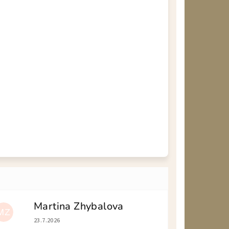
Martina Zhybalova
MZ
Hodnotenie obchodu je 5 z 5 hviezdičiek.
23.7.2026