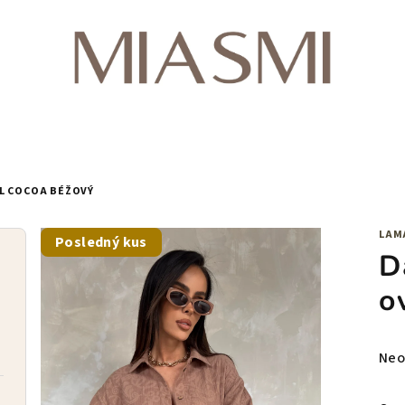
L COCOA BÉŽOVÝ
LAM
Posledný kus
D
o
Pri
Neo
hod
pro