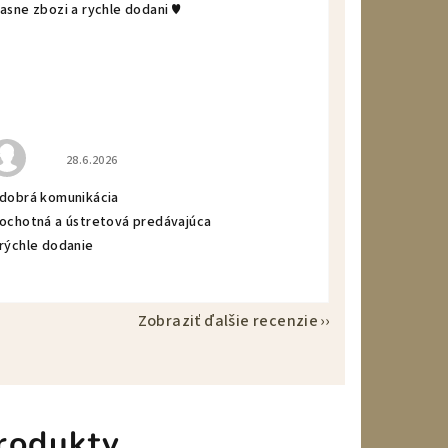
asne zbozi a rychle dodani ♥️
Hodnotenie obchodu je 5 z 5 hviezdičiek.
28.6.2026
 dobrá komunikácia
 ochotná a ústretová predávajúca
 rýchle dodanie
Zobraziť ďalšie recenzie
rodukty