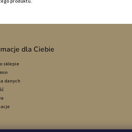
 tego produktu.
rmacje dla Ciebie
o sklepie
min
a danych
ść
wa
acje
y