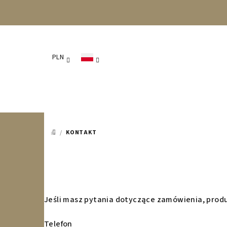
Przejść
do
treści
PLN
/
KONTAKT
HOME
Jeśli masz pytania dotyczące zamówienia, produ
Telefon