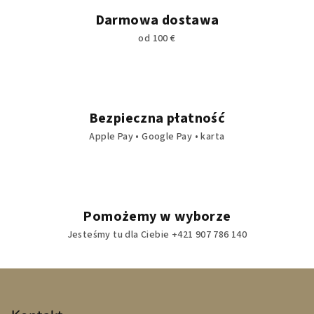
Darmowa dostawa
od 100 €
Bezpieczna płatność
Apple Pay • Google Pay • karta
Pomożemy w wyborze
Jesteśmy tu dla Ciebie +421 907 786 140
S
t