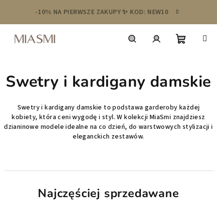
Przejść
-10% NA PIERWSZE ZAKUPY ✨ KOD: NEW10
do
treści
Koszyk
Szukaj
Zaloguj
Swetry i kardigany damskie
się
Swetry i kardigany damskie to podstawa garderoby każdej
kobiety, która ceni wygodę i styl. W kolekcji MiaSmi znajdziesz
dzianinowe modele idealne na co dzień, do warstwowych stylizacji i
eleganckich zestawów.
Najczęściej sprzedawane