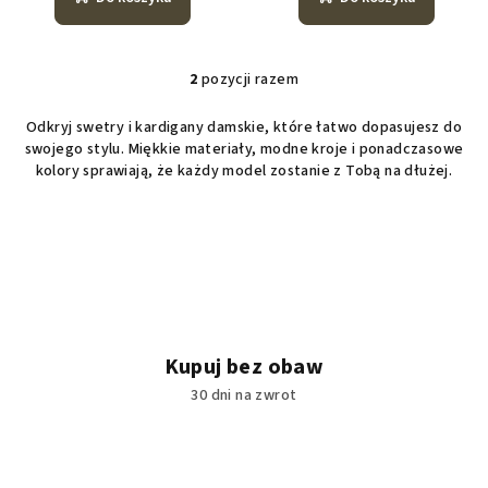
2
pozycji razem
K
o
Odkryj swetry i kardigany damskie, które łatwo dopasujesz do
n
swojego stylu. Miękkie materiały, modne kroje i ponadczasowe
t
kolory sprawiają, że każdy model zostanie z Tobą na dłużej.
r
o
l
k
i
l
i
s
Kupuj bez obaw
t
30 dni na zwrot
y