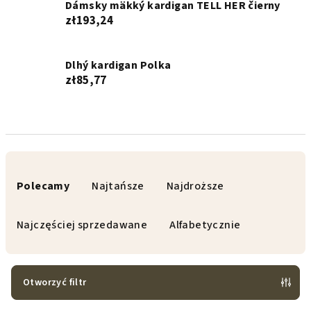
Dámsky mäkký kardigan TELL HER čierny
zł193,24
Dlhý kardigan Polka
zł85,77
S
o
Polecamy
Najtańsze
Najdroższe
r
t
Najczęściej sprzedawane
Alfabetycznie
o
w
a
Otworzyć filtr
n