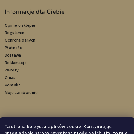
Informacje dla Ciebie
Opinie o sklepie
Regulamin
Ochrona danych
Płatność
Dostawa
Reklamacje
Zwroty
O nas
Kontakt
Moje zamówienie
Przyjmujemy płatności online
Ta strona korzysta z plików cookie. Kontynuując
przeglądanie strony, wyrażasz zgodę na ich uży_toggle.