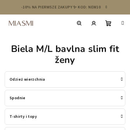
Przejść
-10% NA PIERWSZE ZAKUPY ✨ KOD: NEW10
do
treści
Koszyk
Szukaj
Zaloguj
Biela M/L bavlna slim fit
się
ženy
Odzież wierzchnia
Spodnie
T-shirty i topy