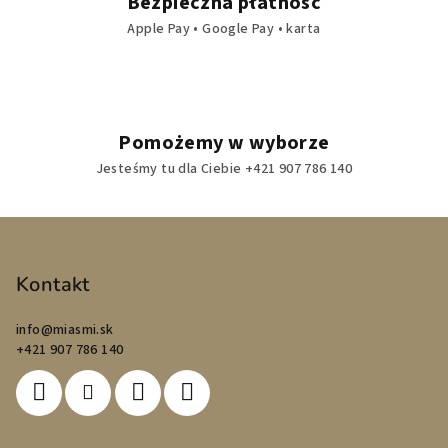
Bezpieczna płatność
Apple Pay • Google Pay • karta
Pomożemy w wyborze
Jesteśmy tu dla Ciebie +421 907 786 140
S
t
o
Kontakt
p
info
@
miasmi.sk
k
+421 907 786 140
a