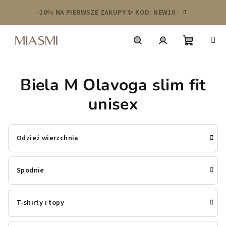
Przejść
-10% NA PIERWSZE ZAKUPY ✨ KOD: NEW10
do
treści
Koszyk
Szukaj
Zaloguj
Biela M Olavoga slim fit
się
unisex
Odzież wierzchnia
Spodnie
T-shirty i topy