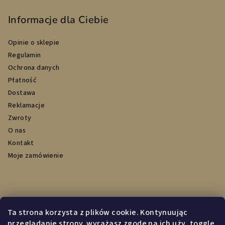
Informacje dla Ciebie
Opinie o sklepie
Regulamin
Ochrona danych
Płatność
Dostawa
Reklamacje
Zwroty
O nas
Kontakt
Moje zamówienie
Przyjmujemy płatności online
Ta strona korzysta z plików cookie. Kontynuując
przeglądanie strony, wyrażasz zgodę na ich uży_toggle.