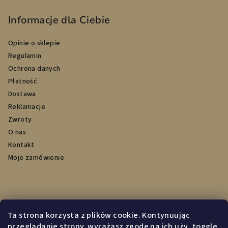
Informacje dla Ciebie
Opinie o sklepie
Regulamin
Ochrona danych
Płatność
Dostawa
Reklamacje
Zwroty
O nas
Kontakt
Moje zamówienie
Przyjmujemy płatności online
Ta strona korzysta z plików cookie. Kontynuując
przeglądanie strony, wyrażasz zgodę na ich uży_toggle.