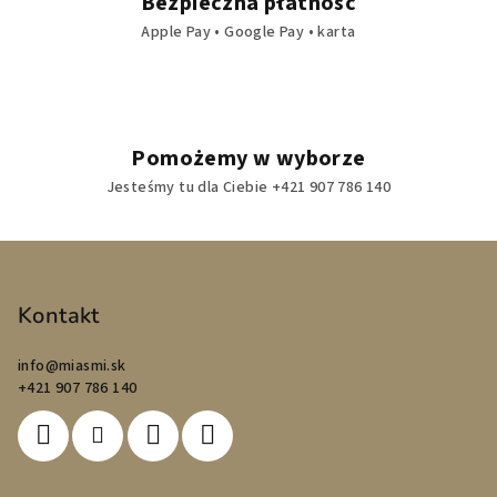
Bezpieczna płatność
Apple Pay • Google Pay • karta
Pomożemy w wyborze
Jesteśmy tu dla Ciebie +421 907 786 140
S
t
o
Kontakt
p
info
@
miasmi.sk
k
+421 907 786 140
a