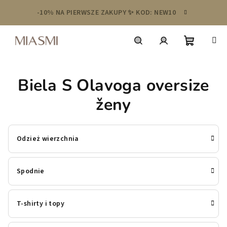
Przejść
-10% NA PIERWSZE ZAKUPY ✨ KOD: NEW10
do
treści
Koszyk
Szukaj
Zaloguj
Biela S Olavoga oversize
się
ženy
Odzież wierzchnia
Spodnie
T-shirty i topy