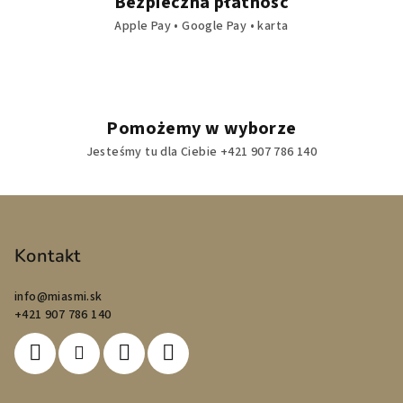
Bezpieczna płatność
Apple Pay • Google Pay • karta
Pomożemy w wyborze
Jesteśmy tu dla Ciebie +421 907 786 140
S
t
o
Kontakt
p
info
@
miasmi.sk
k
+421 907 786 140
a