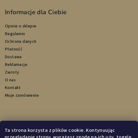
Informacje dla Ciebie
Opinie o sklepie
Regulamin
Ochrona danych
Płatność
Dostawa
Reklamacje
Zwroty
O nas
Kontakt
Moje zamówienie
Przyjmujemy płatności online
Ta strona korzysta z plików cookie. Kontynuując
przeglądanie strony, wyrażasz zgodę na ich uży_toggle.