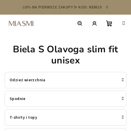
Przejść
-10% NA PIERWSZE ZAKUPY ✨ KOD: NEW10
do
treści
Koszyk
Szukaj
Zaloguj
Biela S Olavoga slim fit
się
unisex
Odzież wierzchnia
Spodnie
T-shirty i topy