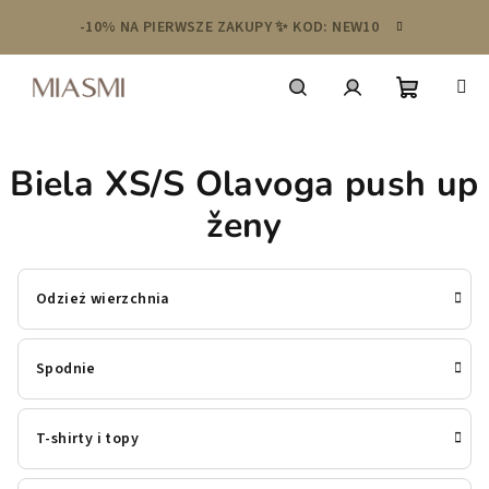
Przejść
-10% NA PIERWSZE ZAKUPY ✨ KOD: NEW10
do
treści
Koszyk
Szukaj
Zaloguj
Biela XS/S Olavoga push up
się
ženy
Odzież wierzchnia
Spodnie
T-shirty i topy