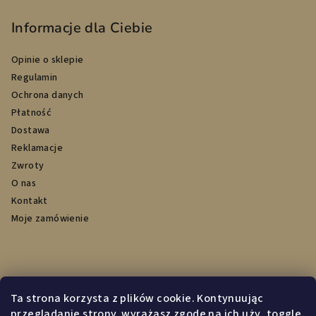
Informacje dla Ciebie
Opinie o sklepie
Regulamin
Ochrona danych
Płatność
Dostawa
Reklamacje
Zwroty
O nas
Kontakt
Moje zamówienie
Przyjmujemy płatności online
Ta strona korzysta z plików cookie. Kontynuując
przeglądanie strony, wyrażasz zgodę na ich uży_toggle.