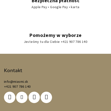
Bezpieczna płatność
Apple Pay • Google Pay • karta
Pomożemy w wyborze
Jesteśmy tu dla Ciebie +421 907 786 140
S
t
o
Kontakt
p
info
@
miasmi.sk
k
+421 907 786 140
a