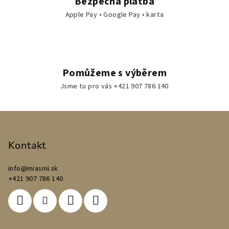
Bezpečná platba
Apple Pay • Google Pay • karta
Pomůžeme s výběrem
Jsme tu pro vás +421 907 786 140
Z
á
p
Kontakt
a
info
@
miasmi.sk
t
+421 907 786 140
í