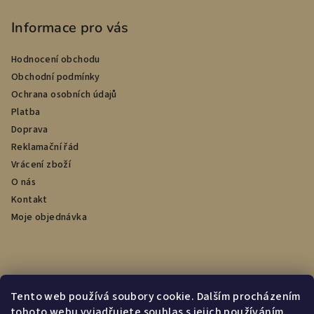
Informace pro vás
Hodnocení obchodu
Obchodní podmínky
Ochrana osobních údajů
Platba
Doprava
Reklamační řád
Vrácení zboží
O nás
Kontakt
Moje objednávka
Přijímáme online platby
Tento web používá soubory cookie. Dalším procházením
tohoto webu vyjadřujete souhlas s jejich používáním.