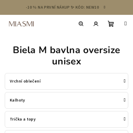
Přejít
-10 % NA PRVNÍ NÁKUP ✨ KÓD: NEW10
na
obsah
Nákupní
Hledat
Přihlášení
Biela M bavlna oversize
košík
unisex
Vrchní oblečení
Kalhoty
Trička a topy