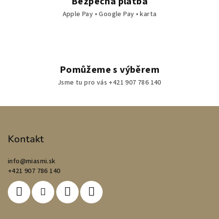
Bezpečná platba
Apple Pay • Google Pay • karta
Pomůžeme s výběrem
Jsme tu pro vás +421 907 786 140
Z
á
p
Kontakt
a
info
@
miasmi.sk
t
+421 907 786 140
í