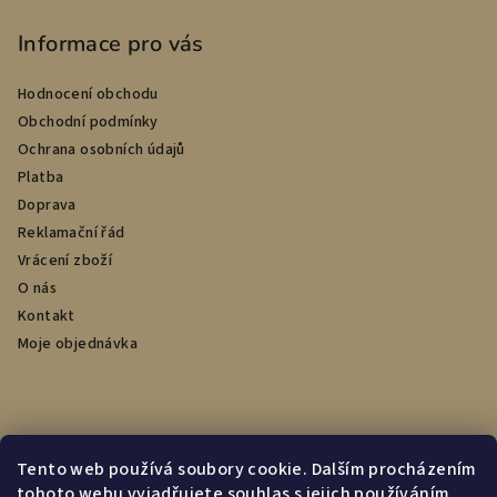
Informace pro vás
Hodnocení obchodu
Obchodní podmínky
Ochrana osobních údajů
Platba
Doprava
Reklamační řád
Vrácení zboží
O nás
Kontakt
Moje objednávka
Přijímáme online platby
Tento web používá soubory cookie. Dalším procházením
tohoto webu vyjadřujete souhlas s jejich používáním.