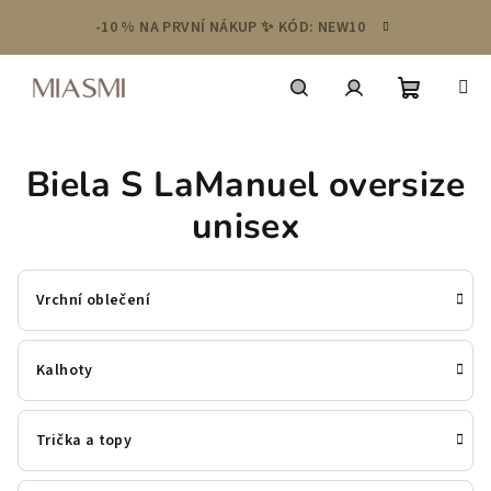
Přejít
-10 % NA PRVNÍ NÁKUP ✨ KÓD: NEW10
na
obsah
Nákupní
Hledat
Přihlášení
Biela S LaManuel oversize
košík
unisex
Vrchní oblečení
Kalhoty
Trička a topy