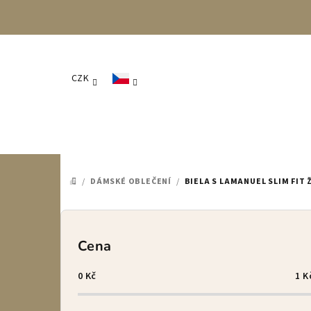
Přejít
na
obsah
CZK
/
DÁMSKÉ OBLEČENÍ
/
BIELA S LAMANUEL SLIM FIT 
DOMŮ
P
o
Cena
s
0
Kč
1
K
t