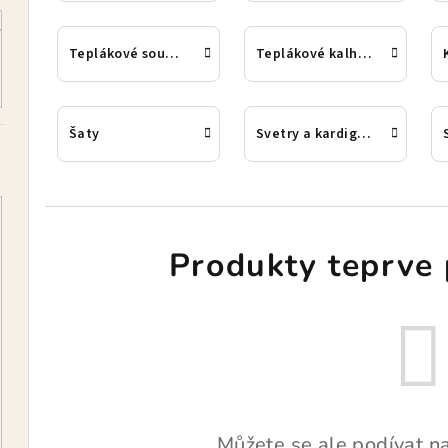
Teplákové soupravy
Teplákové kalhoty
Šaty
Svetry a kardigany
Produkty teprve 
Můžete se ale podívat na