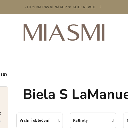
-10 % NA PRVNÍ NÁKUP ✨ KÓD: NEW10
ŽENY
Biela S LaManuel
č
Vrchní oblečení
Kalhoty