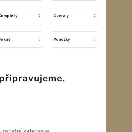
Komplety
Overaly
Sukně
Ponožky
připravujeme.
 ostatní kategorie.