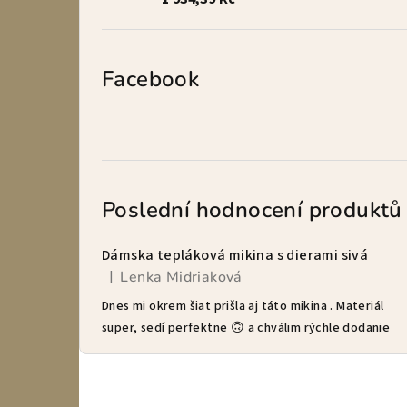
Facebook
Poslední hodnocení produktů
Dámska tepláková mikina s dierami sivá
Lenka Midriaková
|
Hodnocení produktu je 5 z 5 hvězdiček.
Dnes mi okrem šiat prišla aj táto mikina . Materiál
super, sedí perfektne 🙃 a chválim rýchle dodanie