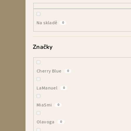
r
a
Na skladě
0
n
n
Značky
í
p
a
Cherry Blue
0
n
LaManuel
0
e
l
MiaSmi
0
Olavoga
0