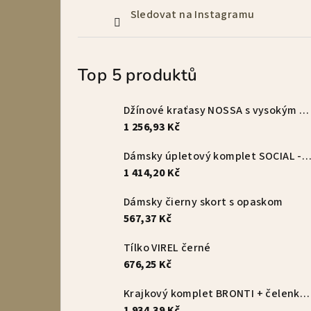
Sledovat na Instagramu
Top 5 produktů
Džínové kraťasy NOSSA s vysokým pasem – vanilkové
1 256,93 Kč
Dámsky úpletový komplet SOCIAL - s
1 414,20 Kč
Dámsky čierny skort s opaskom
567,37 Kč
Tílko VIREL černé
676,25 Kč
Krajkový komplet BRONTI + čelenka zdarma
1 934,39 Kč