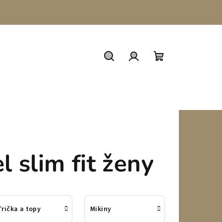
Hledat
Přihlášení
Nákupní
košík
 slim fit ženy
Trička a topy
Mikiny