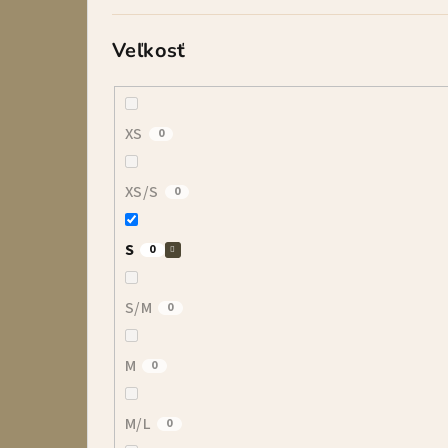
Veľkosť
XS
0
XS/S
0
S
0
S/M
0
M
0
M/L
0