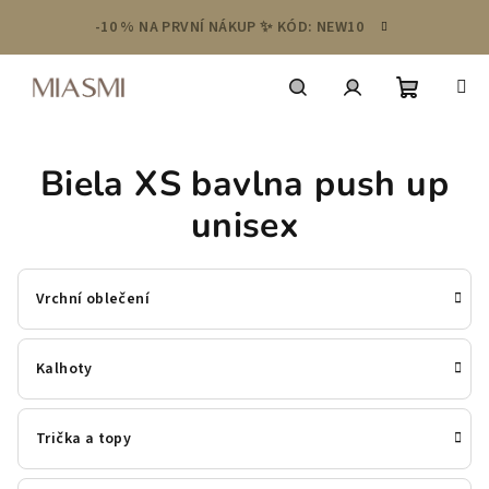
Přejít
-10 % NA PRVNÍ NÁKUP ✨ KÓD: NEW10
na
obsah
Nákupní
Hledat
Přihlášení
Biela XS bavlna push up
košík
unisex
Vrchní oblečení
Kalhoty
Trička a topy