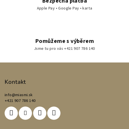
Bezpečná platba
Apple Pay • Google Pay • karta
Pomůžeme s výběrem
Jsme tu pro vás +421 907 786 140
Z
á
p
Kontakt
a
info
@
miasmi.sk
t
+421 907 786 140
í