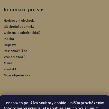
Informace pro vás
Hodnocení obchodu
Obchodní podmínky
Ochrana osobních údajů
Platba
Doprava
Reklamační řád
Vrácení zboží
O nás
Kontakt
Moje objednávka
Přijímáme online platby
Tento web používá soubory cookie. Dalším procházením
tohoto webu vyjadřujete souhlas s jejich používáním.