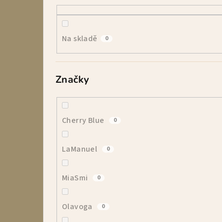
r
a
Na skladě
0
n
n
Značky
í
p
a
Cherry Blue
0
n
LaManuel
0
e
l
MiaSmi
0
Olavoga
0