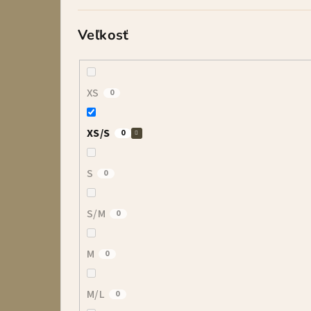
Veľkosť
XS
0
XS/S
0
S
0
S/M
0
M
0
M/L
0