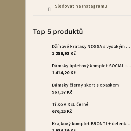
Sledovat na Instagramu
Top 5 produktů
Džínové kraťasy NOSSA s vysokým pasem – vanilkové
1 256,93 Kč
Dámsky úpletový komplet SOCIAL - s
1 414,20 Kč
Dámsky čierny skort s opaskom
567,37 Kč
Tílko VIREL černé
676,25 Kč
Krajkový komplet BRONTI + čelenka zdarma
1 934,39 Kč