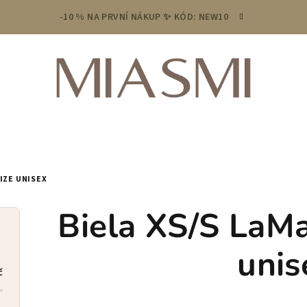
-10 % NA PRVNÍ NÁKUP ✨ KÓD: NEW10
IZE UNISEX
Biela XS/S LaMa
unis
č