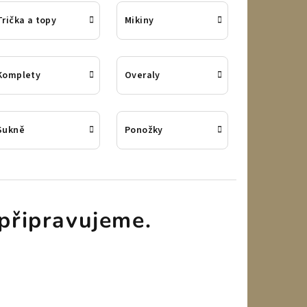
Trička a topy
Mikiny
Komplety
Overaly
Sukně
Ponožky
připravujeme.