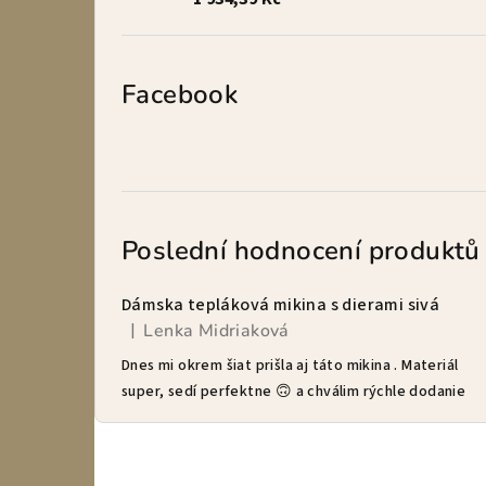
Facebook
Poslední hodnocení produktů
Dámska tepláková mikina s dierami sivá
Lenka Midriaková
|
Hodnocení produktu je 5 z 5 hvězdiček.
Dnes mi okrem šiat prišla aj táto mikina . Materiál
super, sedí perfektne 🙃 a chválim rýchle dodanie