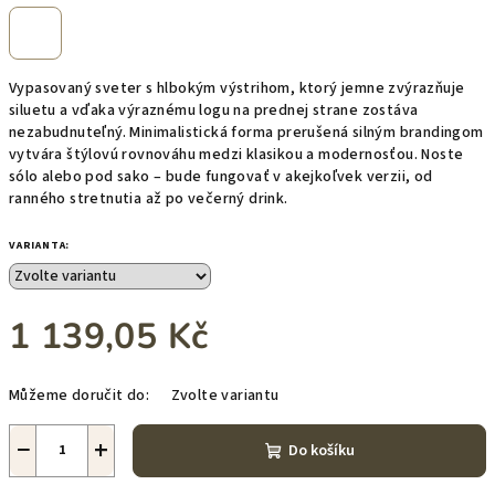
Vypasovaný sveter s hlbokým výstrihom, ktorý jemne zvýrazňuje
siluetu a vďaka výraznému logu na prednej strane zostáva
nezabudnuteľný. Minimalistická forma prerušená silným brandingom
vytvára štýlovú rovnováhu medzi klasikou a modernosťou. Noste
sólo alebo pod sako – bude fungovať v akejkoľvek verzii, od
ranného stretnutia až po večerný drink.
VARIANTA:
1 139,05 Kč
Měrná
Můžeme doručit do:
Zvolte variantu
cena:
−
+
Do košíku