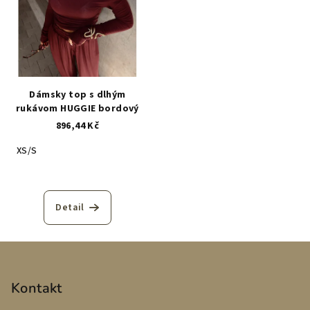
Dámsky top s dlhým
rukávom HUGGIE bordový
896,44 Kč
XS/S
Detail
Z
á
p
Kontakt
a