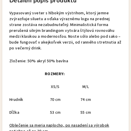
Detailní popis produktu
Vypasovaný sveter s hlbokým výstrihom, ktorý jemne
zvýrazňuje siluetu a vďaka výraznému logu na prednej
strane zostáva nezabudnuteľný. Minimalistická forma
prerušená silným brandingom vytvára štýlovú rovnováhu
medzi klasikou a modernosťou. Noste sólo alebo pod sako –
bude fungovať v akejkoľvek verzii, od ranného stretnutia až
po večerný drink.
Zloženie: 50% akryl 50% bavlna
ROZMERY:
XS/S
M/L
Hrudník
70 cm
74 cm
Dĺžka
53 cm
55 cm
Oblečenie sa meria naplocho, po nasadení sa výrobok