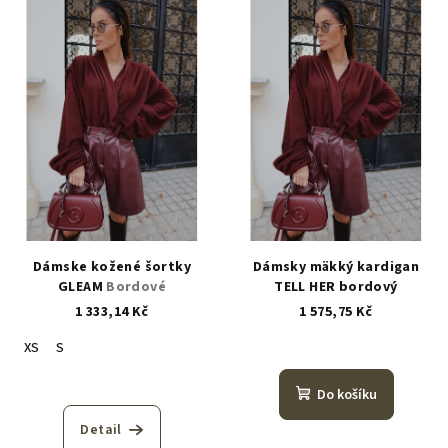
Dámske kožené šortky
Dámsky mäkký kardigan
GLEAM
Bordové
TELL HER bordový
1 333,14 Kč
1 575,75 Kč
XS
S
Do košíku
Detail