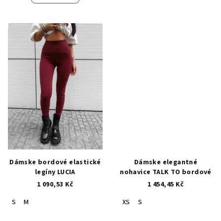
Dámske bordové elastické
Dámske elegantné
legíny LUCIA
nohavice TALK TO bordové
1 090,53 Kč
1 454,45 Kč
S
M
XS
S