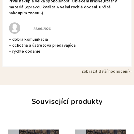
První nákup a velká spokojenost. Oblečení krásné,úžasný
materiál,opravdu kvalita.A velmi rychlé dodání. Určitě
nakoupím znovu:-)
Hodnocení obchodu je 5 z 5 hvězdiček.
28.06.2026
+ dobrá komunikácia
+ ochotná a ústretová predávajúca
+ rýchle dodanie
Zobrazit další hodnocení
Související produkty