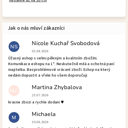
natiahne až na 20 cm
Nicole Kuchař Svobodová
NS
Hodnocení obchodu je 5 z 5 hvězdiček.
05.08.2026
Úžasný eshop s velmi pěkným a kvalitním zbožím.
Komunikace eshopu na 1*. Neskutečně milá a ochotná paní
majitelka. Bezproblémové vrácení zboží. Eshop na který
nedám dopustit a vřele ho všem doporučuji
Martina Zhybalova
MZ
Hodnocení obchodu je 5 z 5 hvězdiček.
23.07.2026
krasne zbozi a rychle dodani ♥️
Michaela
M
Hodnocení obchodu je 5 z 5 hvězdiček.
30.06.2026