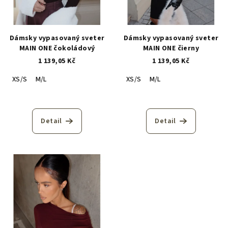
Dámsky vypasovaný sveter
Dámsky vypasovaný sveter
MAIN ONE čokoládový
MAIN ONE čierny
1 139,05 Kč
1 139,05 Kč
XS/S
M/L
XS/S
M/L
Detail
Detail