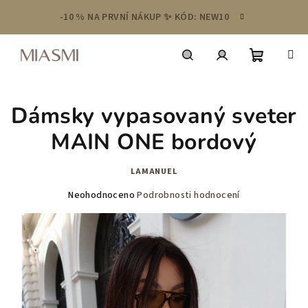
Přejít
-10 % NA PRVNÍ NÁKUP ✨ KÓD: NEW10
na
obsah
Nákupní
Hledat
Přihlášení
Dámsky vypasovaný sveter
košík
MAIN ONE bordový
LAMANUEL
Průměrné
Neohodnoceno
Podrobnosti hodnocení
hodnocení
produktu
je
0,0
z
5
hvězdiček.