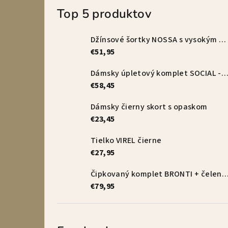
Top 5 produktov
Džínsové šortky NOSSA s vysokým pásom – vanilkové
€51,95
Dámsky úpletový komplet SOCIAL - s
€58,45
Dámsky čierny skort s opaskom
€23,45
Tielko VIREL čierne
€27,95
Čipkovaný komplet BRONTI + čelenka 
€79,95