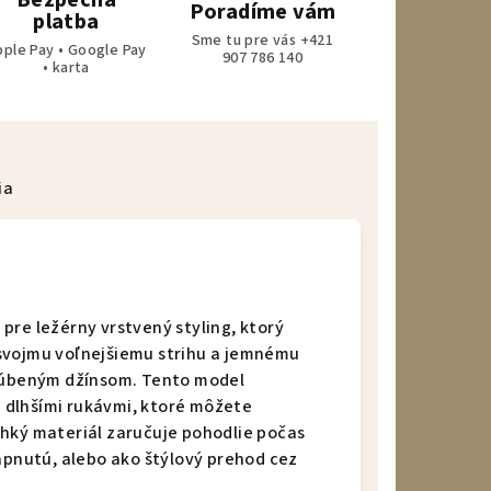
Bezpečná
Poradíme vám
platba
Sme tu pre vás +421
pple Pay • Google Pay
907 786 140
• karta
ia
pre ležérny vrstvený styling, ktorý
svojmu voľnejšiemu strihu a jemnému
bľúbeným džínsom. Tento model
 dlhšími rukávmi, ktoré môžete
ahký materiál zaručuje pohodlie počas
zapnutú, alebo ako štýlový prehod cez