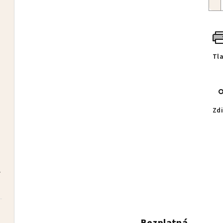
Tl
ivý
Zdi
zdarma
čelenka BRONTI zdarma