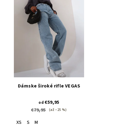
Dámske široké rifle VEGAS
€59,95
od
€79,95
(až –25 %)
XS
S
M