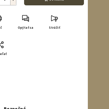
ač
Opýtať sa
Strážiť
eľať