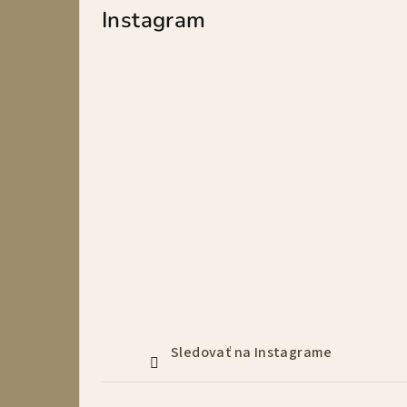
p
Instagram
a
n
e
l
Sledovať na Instagrame