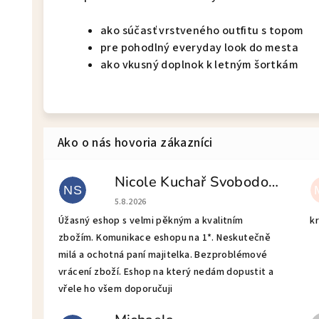
ako súčasť vrstveného outfitu s topom
pre pohodlný everyday look do mesta
ako vkusný doplnok k letným šortkám
Nicole Kuchař Svobodová
NS
Hodnotenie obchodu je 5 z 5 hviezdičiek.
5.8.2026
Úžasný eshop s velmi pěkným a kvalitním
kr
zbožím. Komunikace eshopu na 1*. Neskutečně
milá a ochotná paní majitelka. Bezproblémové
vrácení zboží. Eshop na který nedám dopustit a
vřele ho všem doporučuji