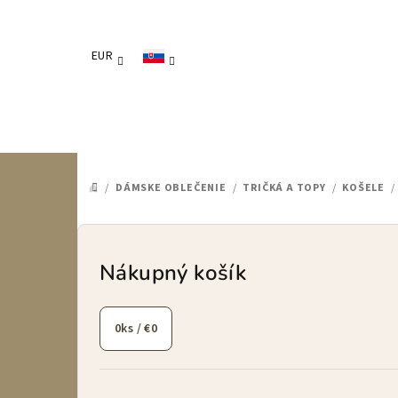
Prejsť
na
obsah
EUR
/
DÁMSKE OBLEČENIE
/
TRIČKÁ A TOPY
/
KOŠELE
/
DOMOV
B
o
Nákupný košík
č
0
ks /
€0
n
ý