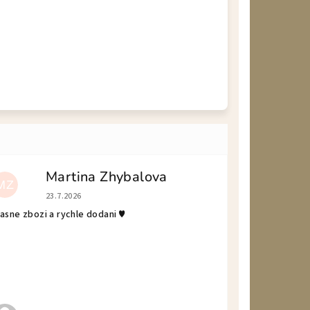
Martina Zhybalova
MZ
Hodnotenie obchodu je 5 z 5 hviezdičiek.
23.7.2026
asne zbozi a rychle dodani ♥️