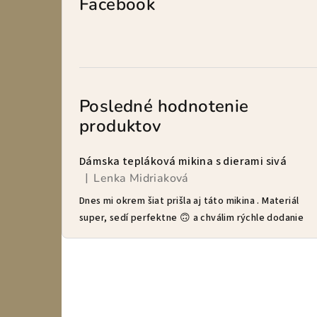
Facebook
Posledné hodnotenie
produktov
Dámska tepláková mikina s dierami sivá
Lenka Midriaková
|
Hodnotenie produktu je 5 z 5 hviezdičiek.
Dnes mi okrem šiat prišla aj táto mikina . Materiál
super, sedí perfektne 🙃 a chválim rýchle dodanie