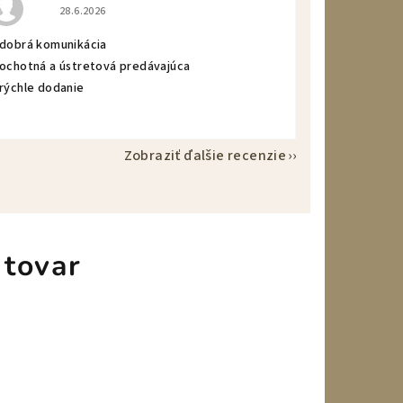
Hodnotenie obchodu je 5 z 5 hviezdičiek.
28.6.2026
 dobrá komunikácia
 ochotná a ústretová predávajúca
 rýchle dodanie
Zobraziť ďalšie recenzie
 tovar