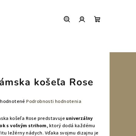
Hľadať
Prihlásenie
Nákupný
košík
ámska košeľa Rose
emerné
hodnotené
Podrobnosti hodnotenia
notenie
duktu
ska košeľa Rose predstavuje
univerzálny
ok s voľným strihom
, ktorý dodá každému
fitu ležérny nádych. Vďaka svojmu dizajnu je