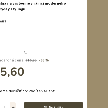
álna na
vrstvenie v rámci moderného
ryday stylingu
.
zdičiek.
IANT:
ndardná cena:
€16,95
–66 %
5,60
notková
a:
eme doručiť do:
Zvoľte variant
+
Do košíka