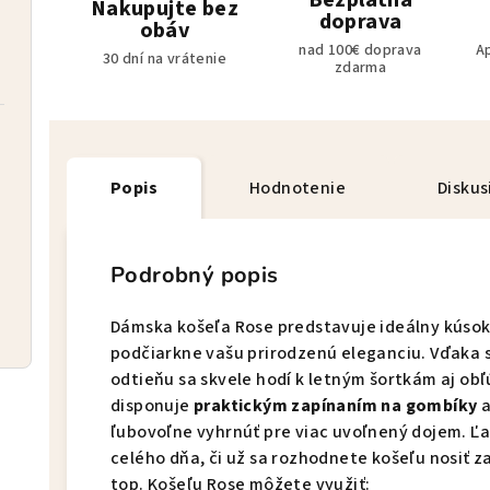
Bezplatná
Nakupujte bez
doprava
obáv
nad 100€ doprava
A
30 dní na vrátenie
zdarma
Popis
Hodnotenie
Diskus
Podrobný popis
Dámska košeľa Rose predstavuje ideálny kúsok 
podčiarkne vašu prirodzenú eleganciu. Vďaka 
odtieňu sa skvele hodí k letným šortkám aj o
disponuje
praktickým zapínaním na gombíky
a
ľubovoľne vyhrnúť pre viac uvoľnený dojem. Ľ
celého dňa, či už sa rozhodnete košeľu nosiť 
top. Košeľu Rose môžete využiť: