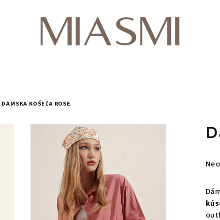
DÁMSKA KOŠEĽA ROSE
D
Pri
Neo
hod
pro
Dám
je
kús
0,0
out