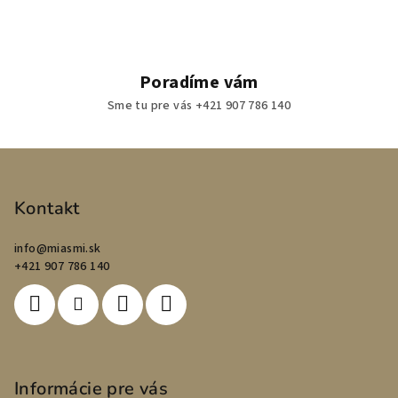
Poradíme vám
Sme tu pre vás +421 907 786 140
Z
á
p
Kontakt
ä
info
@
miasmi.sk
t
+421 907 786 140
i
e
Informácie pre vás