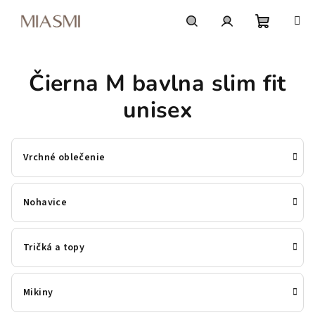
Prejsť
na
obsah
Nákupn
Hľadať
Prihlásenie
Čierna M bavlna slim fit
košík
unisex
Vrchné oblečenie
Nohavice
Tričká a topy
Mikiny