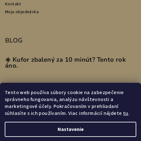
Kontakt
Moja objednávka
BLOG
☀️ Kufor zbalený za 10 minút? Tento rok
áno.
Tento web používa súbory cookie na zabezpečenie
Prijímame online platby
správneho fungovania, analýzu návštevnosti a
marketingové účely. Pokračovaním v prehliadaní
súhlasíte s ich používaním. Viac informácií nájdete
tu
.
Nastavenie