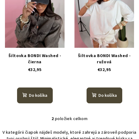
s
k
p
t
r
o
o
v
d
u
k
Šiltovka BONDI Washed -
Šiltovka BONDI Washed -
t
čierna
ružová
o
€32,95
€32,95
v
Do košíka
Do košíka
2
položiek celkom
O
v
V kategórii čiapok nájdeš modely, ktoré zahrejú a zároveň podporia
l
tvoj osobný štýl. Minimalistické, elegantné aj trendové kúsky sa