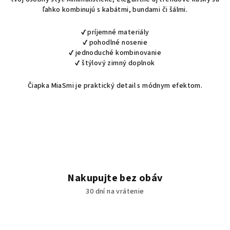
á
ľahko kombinujú s kabátmi, bundami či šálmi.
d
a
✔ príjemné materiály
c
✔ pohodlné nosenie
i
✔ jednoduché kombinovanie
✔ štýlový zimný doplnok
e
p
Čiapka MiaSmi je praktický detail s módnym efektom.
r
v
k
y
v
ý
p
i
Nakupujte bez obáv
s
30 dní na vrátenie
u