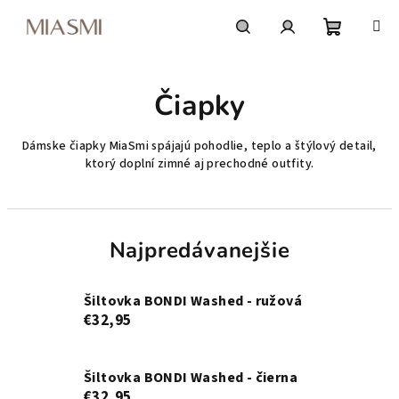
Prejsť
na
obsah
Nákupn
Hľadať
Prihlásenie
Čiapky
košík
Dámske čiapky MiaSmi spájajú pohodlie, teplo a štýlový detail,
ktorý doplní zimné aj prechodné outfity.
Najpredávanejšie
Šiltovka BONDI Washed - ružová
€32,95
Šiltovka BONDI Washed - čierna
€32,95