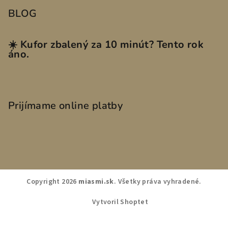
BLOG
☀️ Kufor zbalený za 10 minút? Tento rok
áno.
Prijímame online platby
Copyright 2026
miasmi.sk
. Všetky práva vyhradené.
Vytvoril Shoptet