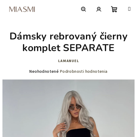
Prejsť
na
obsah
Nákupn
Hľadať
Prihlásenie
Dámsky rebrovaný čierny
košík
komplet SEPARATE
LAMANUEL
Priemerné
Neohodnotené
Podrobnosti hodnotenia
hodnotenie
produktu
je
0,0
z
5
hviezdičiek.