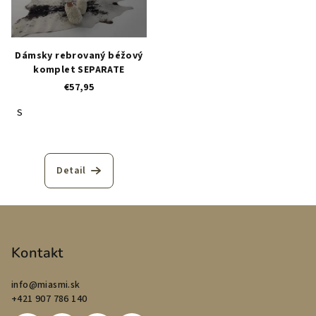
Dámsky rebrovaný béžový
komplet SEPARATE
€57,95
S
Detail
Z
á
p
Kontakt
ä
info
@
miasmi.sk
t
+421 907 786 140
i