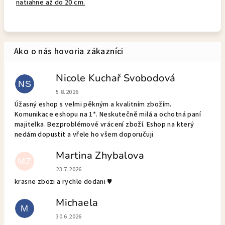
natiahne až do 20 cm.
Nicole Kuchař Svobodová
NS
Hodnotenie obchodu je 5 z 5 hviezdičiek.
5.8.2026
Úžasný eshop s velmi pěkným a kvalitním zbožím.
Komunikace eshopu na 1*. Neskutečně milá a ochotná paní
majitelka. Bezproblémové vrácení zboží. Eshop na který
nedám dopustit a vřele ho všem doporučuji
Martina Zhybalova
MZ
Hodnotenie obchodu je 5 z 5 hviezdičiek.
23.7.2026
krasne zbozi a rychle dodani ♥️
Michaela
M
Hodnotenie obchodu je 5 z 5 hviezdičiek.
30.6.2026