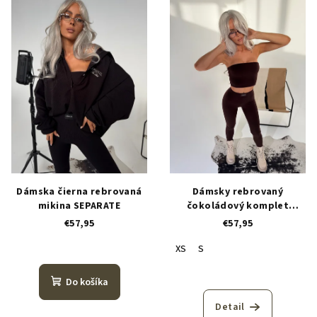
Dámska čierna rebrovaná
Dámsky rebrovaný
mikina SEPARATE
čokoládový komplet
SEPARATE
€57,95
€57,95
XS
S
Do košíka
Detail