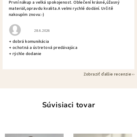
První nákup a velká spokojenost. Oblečení krásné,úžasný
materiál,opravdu kvalita.A velmi rychlé dodání. Určitě
nakoupím znovu:-)
Hodnotenie obchodu je 5 z 5 hviezdičiek.
28.6.2026
+ dobrá komunikácia
+ ochotná a ústretová predávajúca
+ rýchle dodanie
Zobraziť ďalšie recenzie
Súvisiaci tovar