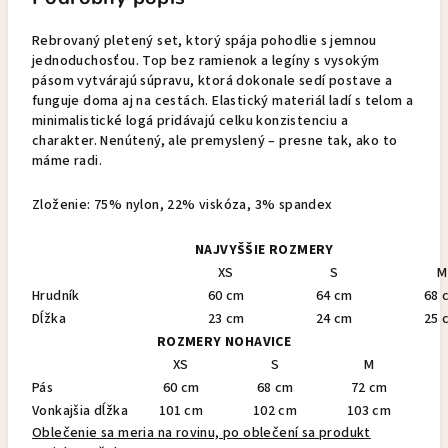
Rebrovaný pletený set, ktorý spája pohodlie s jemnou
jednoduchosťou. Top bez ramienok a legíny s vysokým
pásom vytvárajú súpravu, ktorá dokonale sedí postave a
funguje doma aj na cestách. Elastický materiál ladí s telom a
minimalistické logá pridávajú celku konzistenciu a
charakter. Nenútený, ale premyslený – presne tak, ako to
máme radi.
Zloženie: 75% nylon, 22% viskóza, 3% spandex
NAJVYŠŠIE ROZMERY
XS
S
M
Hrudník
60 cm
64 cm
68 
Dĺžka
23 cm
24 cm
25 
ROZMERY NOHAVICE
XS
S
M
Pás
60 cm
68 cm
72 cm
Vonkajšia dĺžka
101 cm
102 cm
103 cm
Oblečenie sa meria na rovinu, po oblečení sa produkt