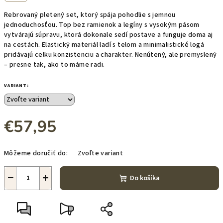
Rebrovaný pletený set, ktorý spája pohodlie s jemnou
jednoduchosťou. Top bez ramienok a legíny s vysokým pásom
vytvárajú súpravu, ktorá dokonale sedí postave a funguje doma aj
na cestách. Elastický materiál ladí s telom a minimalistické logá
pridávajú celku konzistenciu a charakter. Nenútený, ale premyslený
– presne tak, ako to máme radi.
VARIANT:
€57,95
Jednotková
Môžeme doručiť do:
Zvoľte variant
cena:
−
+
Do košíka