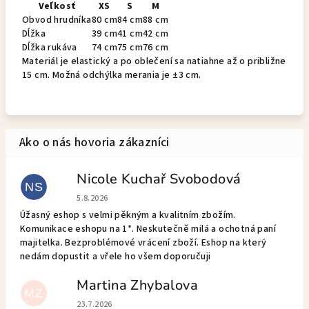
Veľkosť
XS
S
M
Obvod hrudníka
80 cm
84 cm
88 cm
Dĺžka
39 cm
41 cm
42 cm
Dĺžka rukáva
74 cm
75 cm
76 cm
Materiál je elastický a po oblečení sa natiahne až o približne
15 cm. Možná odchýlka merania je ±3 cm.
Nicole Kuchař Svobodová
NS
Hodnotenie obchodu je 5 z 5 hviezdičiek.
5.8.2026
Úžasný eshop s velmi pěkným a kvalitním zbožím.
Komunikace eshopu na 1*. Neskutečně milá a ochotná paní
majitelka. Bezproblémové vrácení zboží. Eshop na který
nedám dopustit a vřele ho všem doporučuji
Martina Zhybalova
MZ
Hodnotenie obchodu je 5 z 5 hviezdičiek.
23.7.2026