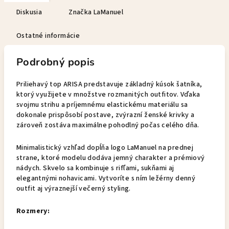
Diskusia
Značka
LaManuel
Ostatné informácie
Podrobný popis
Priliehavý top ARISA predstavuje základný kúsok šatníka,
ktorý využijete v množstve rozmanitých outfitov. Vďaka
svojmu strihu a príjemnému elastickému materiálu sa
dokonale prispôsobí postave, zvýrazní ženské krivky a
zároveň zostáva maximálne pohodlný počas celého dňa.
Minimalistický vzhľad dopĺňa logo LaManuel na prednej
strane, ktoré modelu dodáva jemný charakter a prémiový
nádych. Skvelo sa kombinuje s rifľami, sukňami aj
elegantnými nohavicami. Vytvoríte s ním ležérny denný
outfit aj výraznejší večerný styling.
Rozmery: