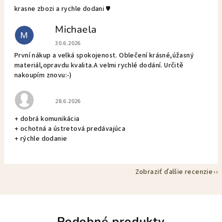
krasne zbozi a rychle dodani ♥️
Michaela
M
Hodnotenie obchodu je 5 z 5 hviezdičiek.
30.6.2026
První nákup a velká spokojenost. Oblečení krásné,úžasný
materiál,opravdu kvalita.A velmi rychlé dodání. Určitě
nakoupím znovu:-)
Hodnotenie obchodu je 5 z 5 hviezdičiek.
28.6.2026
+ dobrá komunikácia
+ ochotná a ústretová predávajúca
+ rýchle dodanie
Zobraziť ďalšie recenzie
Podobné produkty