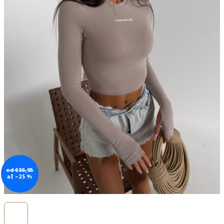
od €36,95
až –25 %