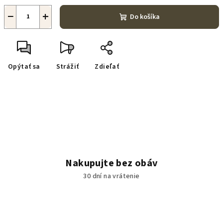
−
+
Do košíka
Opýtať sa
Strážiť
Zdieľať
Nakupujte bez obáv
30 dní na vrátenie