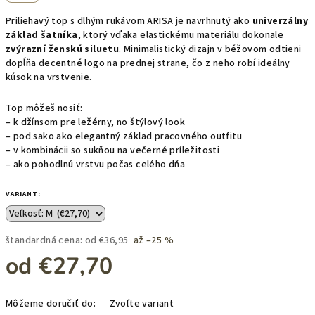
Priliehavý top s dlhým rukávom ARISA je navrhnutý ako
univerzálny
základ šatníka
, ktorý vďaka elastickému materiálu dokonale
zvýrazní ženskú siluetu
. Minimalistický dizajn v béžovom odtieni
dopĺňa decentné logo na prednej strane, čo z neho robí ideálny
kúsok na vrstvenie.
Top môžeš nosiť:
– k džínsom pre ležérny, no štýlový look
– pod sako ako elegantný základ pracovného outfitu
– v kombinácii so sukňou na večerné príležitosti
– ako pohodlnú vrstvu počas celého dňa
VARIANT:
štandardná cena:
od €36,95
až –25 %
od
€27,70
Jednotková
Môžeme doručiť do:
Zvoľte variant
cena: