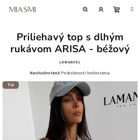
Prejsť
na
obsah
Nákupn
Hľadať
Prihlásenie
Priliehavý top s dlhým
košík
rukávom ARISA - béžový
LAMANUEL
Priemerné
Neohodnotené
Podrobnosti hodnotenia
hodnotenie
Tip
produktu
je
0,0
z
5
hviezdičiek.