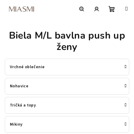
Prejsť
na
obsah
Nákupn
Hľadať
Prihlásenie
Biela M/L bavlna push up
košík
ženy
Vrchné oblečenie
Nohavice
Tričká a topy
Mikiny