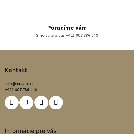
Poradíme vám
Sme tu pre vás +421 907 786 140
Z
á
p
Kontakt
ä
info
@
miasmi.sk
t
+421 907 786 140
i
e
Informácie pre vás