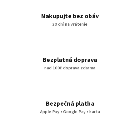
ý
p
Nakupujte bez obáv
i
30 dní na vrátenie
s
u
Bezplatná doprava
nad 100€ doprava zdarma
Bezpečná platba
Apple Pay • Google Pay • karta