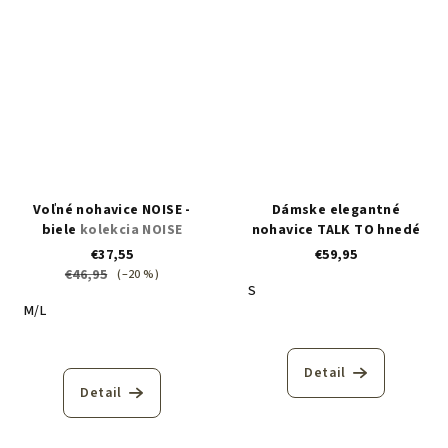
Voľné nohavice NOISE -
Dámske elegantné
biele
kolekcia NOISE
nohavice TALK TO hnedé
€37,55
€59,95
€46,95
(–20 %)
S
M/L
Detail
Detail