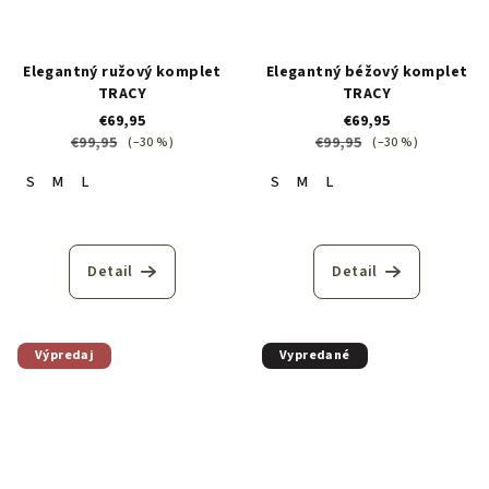
Elegantný ružový komplet
Elegantný béžový komplet
TRACY
TRACY
€69,95
€69,95
€99,95
€99,95
(–30 %)
(–30 %)
S
M
L
S
M
L
Detail
Detail
Výpredaj
Vypredané