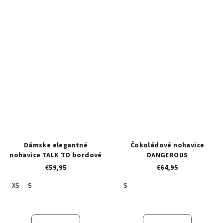
Dámske elegantné
Čokoládové nohavice
nohavice TALK TO bordové
DANGEROUS
€59,95
€64,95
XS
S
S