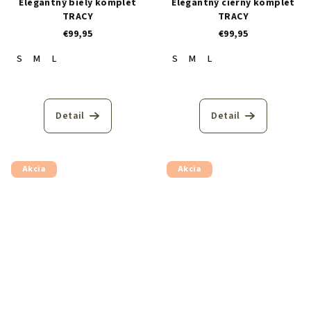
Elegantný biely komplet
Elegantný čierny komplet
TRACY
TRACY
€99,95
€99,95
S
M
L
S
M
L
Detail
Detail
Akcia
Akcia