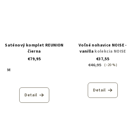
Saténový komplet REUNION
Voľné nohavice NOISE -
čierna
vanilla
kolekcia NOISE
€79,95
€37,55
€46,95
(–20 %)
M
Detail
Detail