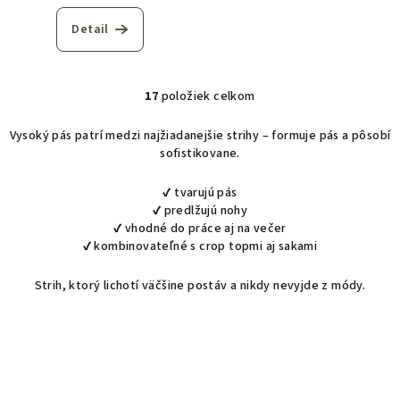
Detail
17
položiek celkom
O
v
Vysoký pás patrí medzi najžiadanejšie strihy – formuje pás a pôsobí
l
sofistikovane.
á
d
✔ tvarujú pás
a
✔ predlžujú nohy
c
✔ vhodné do práce aj na večer
i
✔ kombinovateľné s crop topmi aj sakami
e
Strih, ktorý lichotí väčšine postáv a nikdy nevyjde z módy.
p
r
v
k
y
v