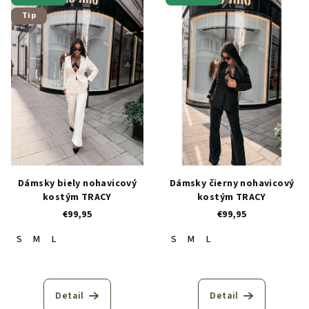
ý
o
Tip
p
d
i
u
s
k
p
t
r
o
o
v
d
u
k
Dámsky biely nohavicový
Dámsky čierny nohavicový
t
kostým TRACY
kostým TRACY
o
€99,95
€99,95
v
S
M
L
S
M
L
Detail
Detail