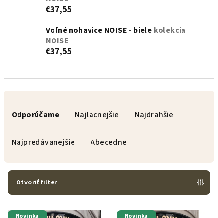
€37,55
Voľné nohavice NOISE - biele
kolekcia
NOISE
€37,55
R
a
Odporúčame
Najlacnejšie
Najdrahšie
d
e
Najpredávanejšie
Abecedne
n
i
e
Otvoriť filter
p
V
r
Novinka
Novinka