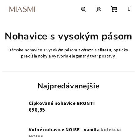
Prejsť
na
obsah
Nákupn
Hľadať
Prihlásenie
Nohavice s vysokým pásom
košík
Dámske nohavice s vysokým pásom zvýraznia siluetu, opticky
predĺžia nohy a vytvoria elegantný tvar postavy.
Najpredávanejšie
Čipkované nohavice BRONTI
€56,95
Voľné nohavice NOISE - vanilla
kolekcia
NOISE