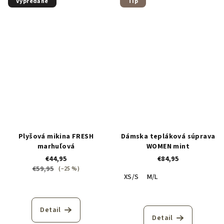
Vypredané
Tip
Plyšová mikina FRESH
Dámska tepláková súprava
marhuľová
WOMEN mint
€44,95
€84,95
€59,95
(–25 %)
XS/S
M/L
Detail
Detail