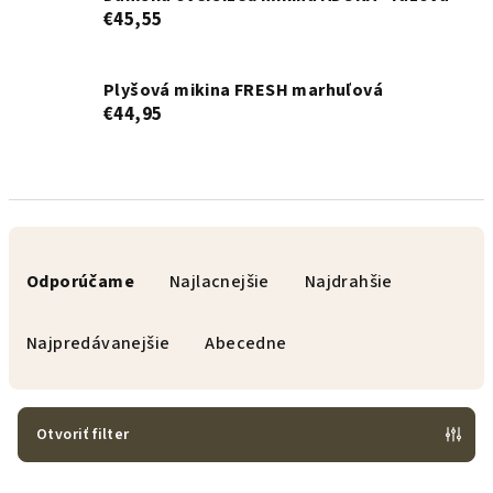
€45,55
Plyšová mikina FRESH marhuľová
€44,95
R
a
Odporúčame
Najlacnejšie
Najdrahšie
d
e
Najpredávanejšie
Abecedne
n
i
e
Otvoriť filter
p