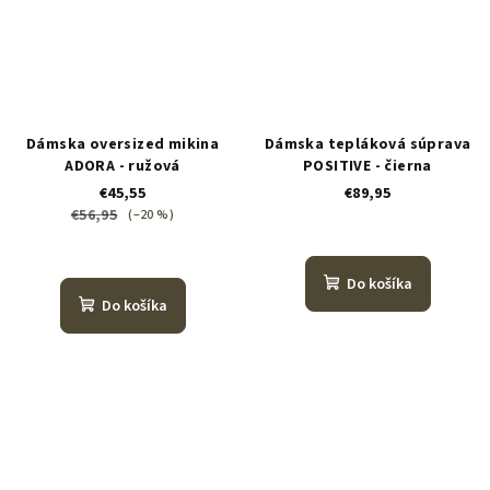
Dámska oversized mikina
Dámska tepláková súprava
ADORA - ružová
POSITIVE - čierna
€45,55
€89,95
€56,95
(–20 %)
Do košíka
Do košíka