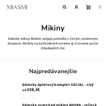
Prejsť
na
obsah
Nákupn
Hľadať
Prihlásenie
Mikiny
košík
Dámske mikiny MiaSmi spájajú pohodlie s čistým, moderným
dizajnom. Modely na každodenné nosenie aj vrstvenie počas
chladnejších dní.
Najpredávanejšie
Dámsky úpletový komplet SOCIAL - sivý
€58,45
od
Dámska oversized mikina ADORA - ružová