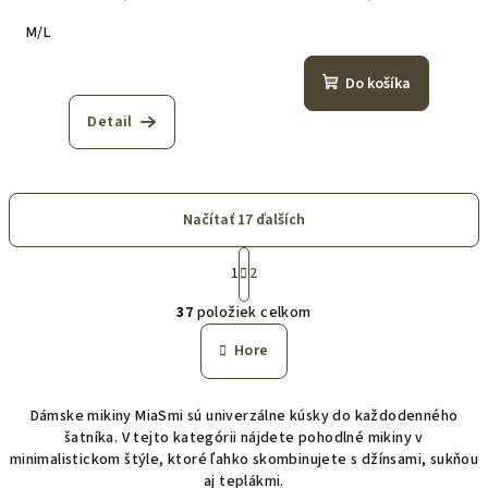
M/L
Do košíka
Detail
Načítať 17 ďalších
S
t
1
2
O
r
37
položiek celkom
á
v
n
l
Hore
k
á
o
d
v
Dámske mikiny MiaSmi sú univerzálne kúsky do každodenného
a
a
šatníka. V tejto kategórii nájdete pohodlné mikiny v
n
c
minimalistickom štýle, ktoré ľahko skombinujete s džínsami, sukňou
i
i
e
aj teplákmi.