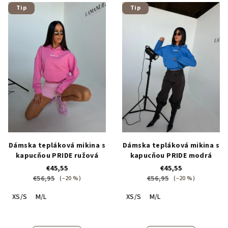
V
r
Tip
Tip
ý
o
p
d
i
u
s
k
p
t
r
o
o
v
d
u
k
Dámska tepláková mikina s
Dámska tepláková mikina s
t
kapucňou PRIDE ružová
kapucňou PRIDE modrá
o
€45,55
€45,55
€56,95
€56,95
(–20 %)
(–20 %)
v
XS/S
M/L
XS/S
M/L