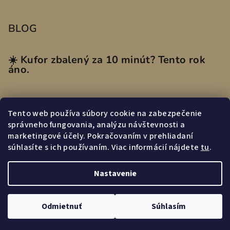
BLOG
☀️ Kufor zbalený za 10 minút? Tento rok
áno.
Tento web používa súbory cookie na zabezpečenie
Prijímame online platby
správneho fungovania, analýzu návštevnosti a
marketingové účely. Pokračovaním v prehliadaní
súhlasíte s ich používaním. Viac informácií nájdete
tu
.
Nastavenie
Copyright 2026
miasmi.sk
. Všetky práva vyhradené.
Odmietnuť
Súhlasím
Vytvoril Shoptet