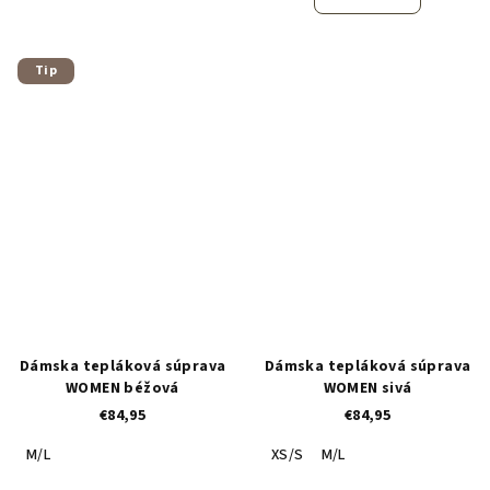
Tip
Dámska tepláková súprava
Dámska tepláková súprava
WOMEN béžová
WOMEN sivá
€84,95
€84,95
M/L
XS/S
M/L