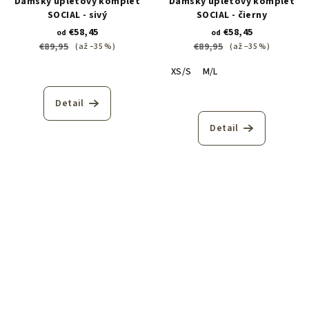
Dámsky úpletový komplet
Dámsky úpletový komplet
SOCIAL - sivý
SOCIAL - čierny
€58,45
€58,45
od
od
€89,95
€89,95
(až –35 %)
(až –35 %)
XS/S
M/L
Priemerné
Detail
hodnotenie
produktu
Detail
je
5,0
z
5
hviezdičiek.