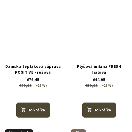
Dámska tepláková súprava
Plyšová mikina FRESH
POSITIVE - ružová
fialová
€76,45
€44,95
€89,95
€59,95
(–15 %)
(–25 %)
Do košíka
Do košíka