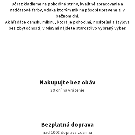
e
Dôraz kladieme na pohodlné strihy, kvalitné spracovanie a
p
nadčasové farby, vďaka ktorým mikina pôsobí upravene aj v
r
bežnom dni.
Ak hľadáte dámsku mikinu, ktorá je pohodlná, nositeľná a štýlová
v
bez zbytočností, v MiaSmi nájdete starostlivo vybraný výber.
k
y
v
ý
p
i
s
u
Nakupujte bez obáv
30 dní na vrátenie
Bezplatná doprava
nad 100€ doprava zdarma