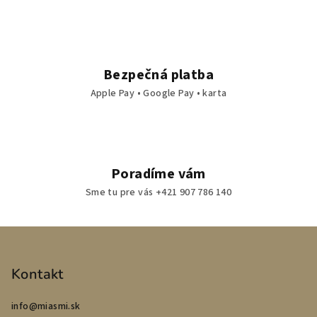
Bezpečná platba
Apple Pay • Google Pay • karta
Poradíme vám
Sme tu pre vás +421 907 786 140
Z
á
p
Kontakt
ä
info
@
miasmi.sk
t