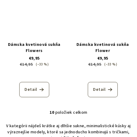
Dámska kvetinová sukňa
Dámska kvetinová sukňa
Flowers
Flower
€9,95
€9,95
€14,95
€14,95
(–33 %)
(–33 %)
Detail
Detail
10
položiek celkom
O
v
V kategórii nájdeš krátke aj dlhšie sukne, minimalistické kúsky aj
l
výraznejšie modely, ktoré sa jednoducho kombinujú s tričkami,
á