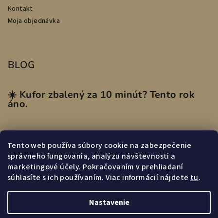
Kontakt
Moja objednávka
BLOG
☀️ Kufor zbalený za 10 minút? Tento rok
áno.
Tento web používa súbory cookie na zabezpečenie
Prijímame online platby
správneho fungovania, analýzu návštevnosti a
marketingové účely. Pokračovaním v prehliadaní
súhlasíte s ich používaním. Viac informácií nájdete
tu
.
Nastavenie