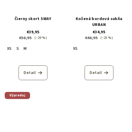
Čierny skort SWAY
Kožená bordová sukňa
URBAN
€39,95
€34,95
€56,95
€46,95
(–29 %)
(–25 %)
XS
S
M
XS
Detail
Detail
Výpredaj