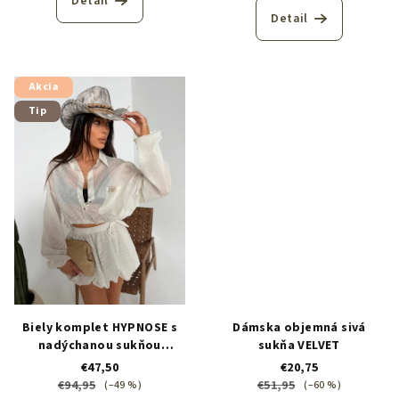
Detail
Detail
Akcia
Tip
Biely komplet HYPNOSE s
Dámska objemná sivá
nadýchanou sukňou
sukňa VELVET
*limited edition
€47,50
€20,75
€94,95
€51,95
(–49 %)
(–60 %)