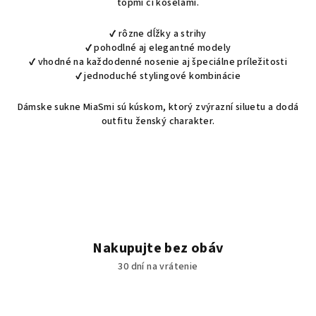
topmi či košeľami.
d
a
✔ rôzne dĺžky a strihy
c
✔ pohodlné aj elegantné modely
i
✔ vhodné na každodenné nosenie aj špeciálne príležitosti
✔ jednoduché stylingové kombinácie
e
p
Dámske sukne MiaSmi sú kúskom, ktorý zvýrazní siluetu a dodá
r
outfitu ženský charakter.
v
k
y
v
ý
p
i
s
Nakupujte bez obáv
u
30 dní na vrátenie