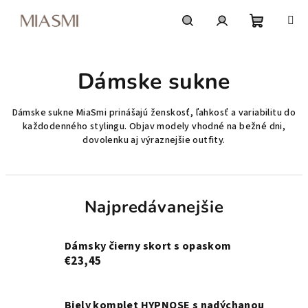
Prejsť
na
obsah
Nákupn
Hľadať
Prihlásenie
Dámske sukne
košík
Dámske sukne MiaSmi prinášajú ženskosť, ľahkosť a variabilitu do
každodenného stylingu. Objav modely vhodné na bežné dni,
dovolenku aj výraznejšie outfity.
Najpredávanejšie
Dámsky čierny skort s opaskom
€23,45
Biely komplet HYPNOSE s nadýchanou