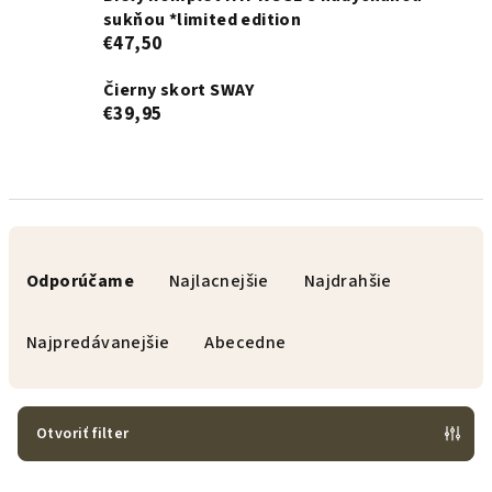
sukňou *limited edition
€47,50
Čierny skort SWAY
€39,95
R
a
Odporúčame
Najlacnejšie
Najdrahšie
d
e
Najpredávanejšie
Abecedne
n
i
e
Otvoriť filter
p