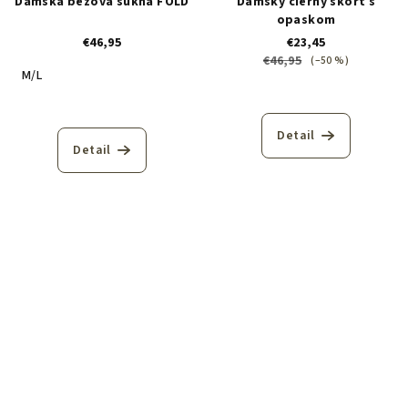
Dámska béžová sukňa FOLD
Dámsky čierny skort s
opaskom
€46,95
€23,45
€46,95
(–50 %)
M/L
Detail
Detail