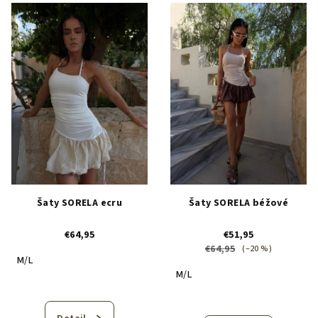
V
r
ý
o
p
d
i
u
s
k
p
t
r
o
o
v
d
u
k
Šaty SORELA ecru
Šaty SORELA béžové
t
o
€64,95
€51,95
€64,95
(–20 %)
v
M/L
M/L