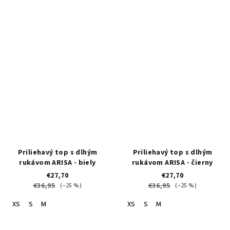
Priliehavý top s dlhým
Priliehavý top s dlhým
rukávom ARISA - biely
rukávom ARISA - čierny
€27,70
€27,70
€36,95
€36,95
(–25 %)
(–25 %)
XS
S
M
XS
S
M