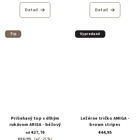
Detail
Detail
Tip
Vypredané
Priliehavý top s dlhým
Ležérne tričko AMIGA -
rukávom ARISA - béžový
brown stripes
€27,70
€44,95
od
€36,95
(až –25 %)