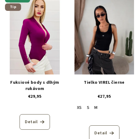
ý
o
Tip
p
d
i
u
s
k
p
t
r
o
o
v
d
u
k
Fuksiové body s dlhým
Tielko VIREL čierne
t
rukávom
o
€29,95
€27,95
v
XS
S
M
Detail
Detail