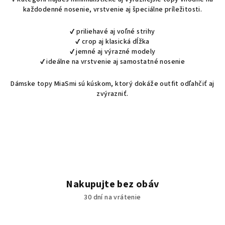
a
a
každodenné nosenie, vrstvenie aj špeciálne príležitosti.
n
c
i
i
e
✔ priliehavé aj voľné strihy
e
✔ crop aj klasická dĺžka
p
✔ jemné aj výrazné modely
r
✔ ideálne na vrstvenie aj samostatné nosenie
v
k
Dámske topy MiaSmi sú kúskom, ktorý dokáže outfit odľahčiť aj
y
zvýrazniť.
v
ý
p
i
s
u
Nakupujte bez obáv
30 dní na vrátenie