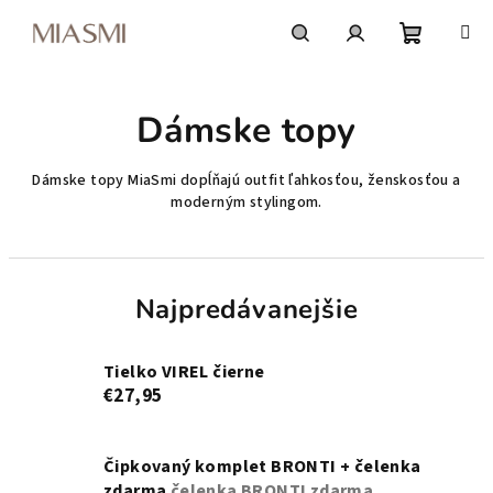
Prejsť
na
obsah
Nákupn
Hľadať
Prihlásenie
Dámske topy
košík
Dámske topy MiaSmi dopĺňajú outfit ľahkosťou, ženskosťou a
moderným stylingom.
Najpredávanejšie
Tielko VIREL čierne
€27,95
Čipkovaný komplet BRONTI + čelenka
zdarma
čelenka BRONTI zdarma