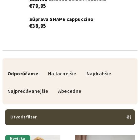
€79,95
Súprava SHAPE cappuccino
€38,95
R
a
Odporúčame
Najlacnejšie
Najdrahšie
d
e
Najpredávanejšie
Abecedne
n
i
e
Otvoriť filter
p
V
r
Novinka