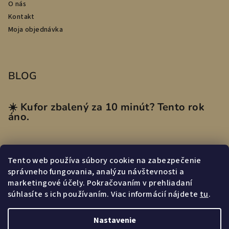
O nás
Kontakt
Moja objednávka
BLOG
☀️ Kufor zbalený za 10 minút? Tento rok
áno.
Tento web používa súbory cookie na zabezpečenie
Prijímame online platby
správneho fungovania, analýzu návštevnosti a
marketingové účely. Pokračovaním v prehliadaní
súhlasíte s ich používaním. Viac informácií nájdete
tu
.
Nastavenie