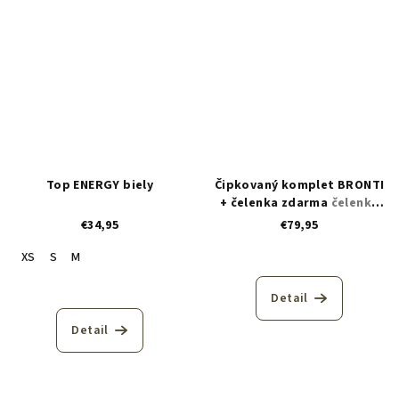
Top ENERGY biely
Čipkovaný komplet BRONTI
+ čelenka zdarma
čelenka
BRONTI zdarma
€34,95
€79,95
XS
S
M
Detail
Detail