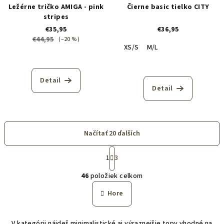
Ležérne tričko AMIGA - pink
Čierne basic tielko CITY
stripes
€35,95
€36,95
€44,95
(–20 %)
XS/S
M/L
Detail
Detail
Načítať 20 ďalších
S
t
1
3
O
r
46
položiek celkom
á
v
n
l
Hore
k
á
o
d
v
V kategórii nájdeš minimalistické aj výraznejšie topy vhodné na