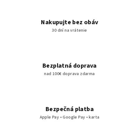
p
i
s
Nakupujte bez obáv
u
30 dní na vrátenie
Bezplatná doprava
nad 100€ doprava zdarma
Bezpečná platba
Apple Pay • Google Pay • karta