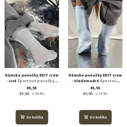
ý
o
p
d
i
u
s
k
p
t
r
o
o
v
d
u
k
Dámske ponožky EDIT crew
Dámske ponožky EDIT crew
t
- sivé
Športové ponožky s
- bledomodré
Športové
kontrastným logom
ponožky s kontrastným
o
€5,55
€5,55
logom
€7,95
€7,95
(–30 %)
(–30 %)
v
Do košíka
Do košíka