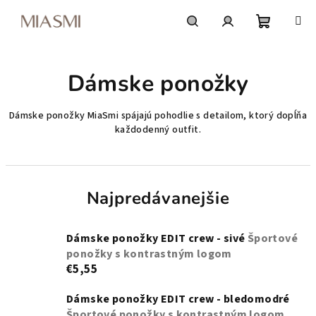
Prejsť
na
obsah
Nákupn
Hľadať
Prihlásenie
Dámske ponožky
košík
Dámske ponožky MiaSmi spájajú pohodlie s detailom, ktorý dopĺňa
každodenný outfit.
Najpredávanejšie
Dámske ponožky EDIT crew - sivé
Športové
ponožky s kontrastným logom
€5,55
Dámske ponožky EDIT crew - bledomodré
Športové ponožky s kontrastným logom