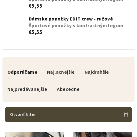
€5,55
Dámske ponožky EDIT crew - ružové
Športové ponožky s kontrastným logom
€5,55
R
a
Odporúčame
Najlacnejšie
Najdrahšie
d
e
Najpredávanejšie
Abecedne
n
i
e
Otvoriť filter
p
V
r