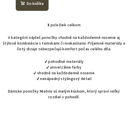
Do košíka
3
položiek celkom
O
v
V kategórii nájdeš ponožky vhodné na každodenné nosenie aj
l
štýlové kombinácie s teniskami či mokasínami. Príjemné materiály a
á
čistý dizajn zabezpečujú komfort počas celého dňa.
d
a
✔ pohodlné materiály
c
✔ univerzálne farby
i
✔ vhodné na každodenné nosenie
✔ nenápadný stylingový detail
e
p
Dámske ponožky MiaSmi sú malým kúskom, ktorý spraví veľký
r
rozdiel v pohodlí.
v
k
y
v
ý