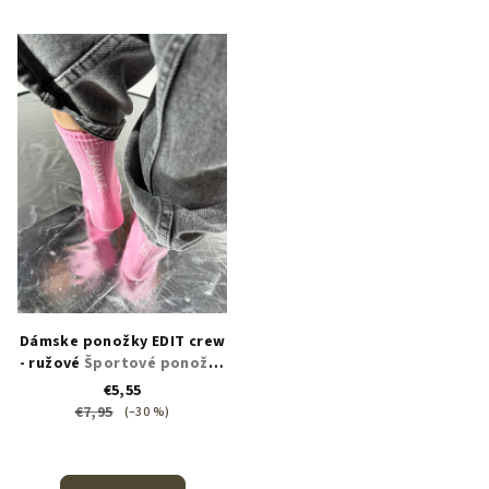
Dámske ponožky EDIT crew
- ružové
Športové ponožky
s kontrastným logom
€5,55
€7,95
(–30 %)