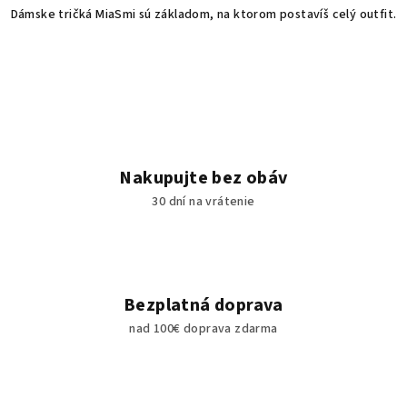
k
Dámske tričká MiaSmi sú základom, na ktorom postavíš celý outfit.
y
v
ý
p
i
s
u
Nakupujte bez obáv
30 dní na vrátenie
Bezplatná doprava
nad 100€ doprava zdarma