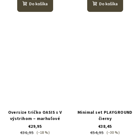
Do košíka
Do košíka
Oversize tričko OASIS s V
Minimal set PLAYGROUND
výstrihom – marhuľové
čierny
€29,95
€38,45
€36,95
€54,95
(–18 %)
(–30 %)