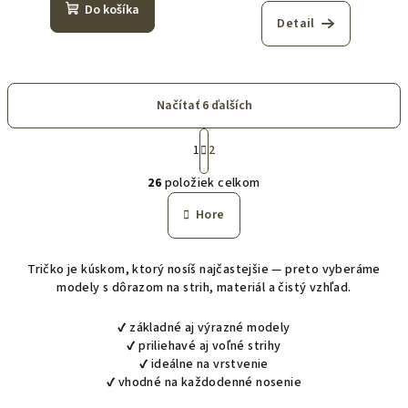
Do košíka
Detail
Načítať 6 ďalších
S
t
1
2
O
r
26
položiek celkom
á
v
n
l
Hore
k
á
o
d
v
Tričko je kúskom, ktorý nosíš najčastejšie — preto vyberáme
a
a
modely s dôrazom na strih, materiál a čistý vzhľad.
n
c
i
i
e
✔ základné aj výrazné modely
e
✔ priliehavé aj voľné strihy
p
✔ ideálne na vrstvenie
r
✔ vhodné na každodenné nosenie
v