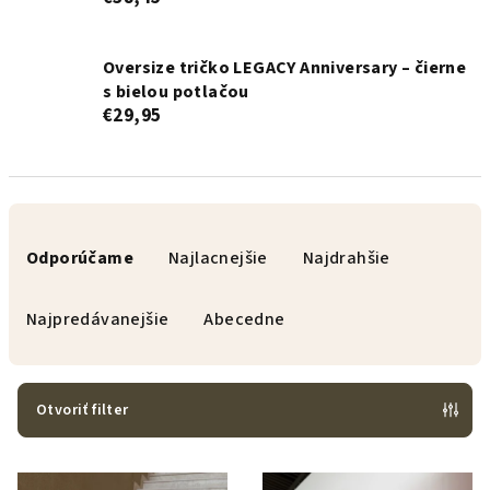
Oversize tričko LEGACY Anniversary – čierne
s bielou potlačou
€29,95
R
a
Odporúčame
Najlacnejšie
Najdrahšie
d
e
Najpredávanejšie
Abecedne
n
i
e
Otvoriť filter
p
V
r