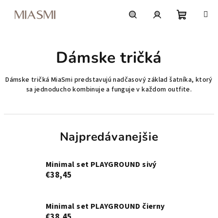
Prejsť
na
obsah
Nákupn
Hľadať
Prihlásenie
Dámske tričká
košík
Dámske tričká MiaSmi predstavujú nadčasový základ šatníka, ktorý
sa jednoducho kombinuje a funguje v každom outfite.
Najpredávanejšie
Minimal set PLAYGROUND sivý
€38,45
Minimal set PLAYGROUND čierny
€38,45