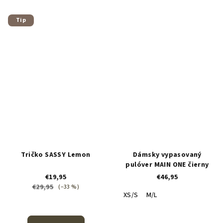
Tip
Tričko SASSY Lemon
Dámsky vypasovaný
pulóver MAIN ONE čierny
€19,95
€46,95
€29,95
(–33 %)
XS/S
M/L