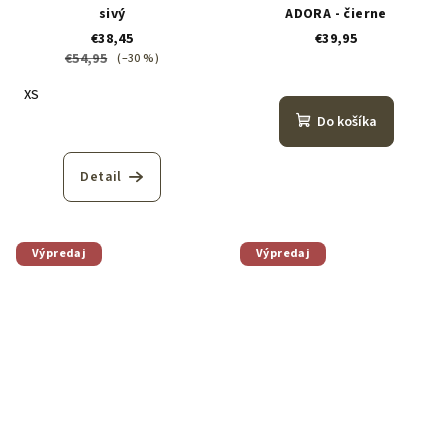
sivý
ADORA - čierne
€38,45
€39,95
€54,95
(–30 %)
XS
Do košíka
Detail
Výpredaj
Výpredaj