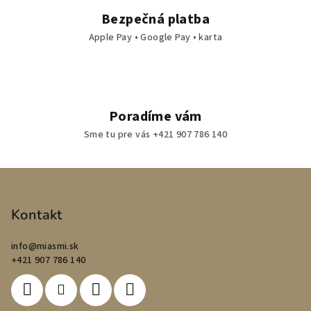
Bezpečná platba
Apple Pay • Google Pay • karta
Poradíme vám
Sme tu pre vás +421 907 786 140
Z
á
p
Kontakt
ä
info
@
miasmi.sk
t
+421 907 786 140
i
e