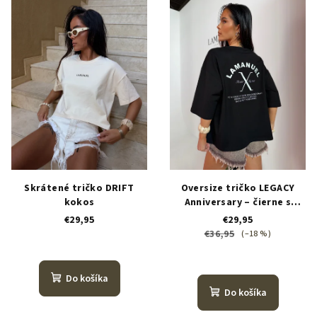
ý
o
p
d
i
u
s
k
p
t
r
o
o
v
d
u
k
Skrátené tričko DRIFT
Oversize tričko LEGACY
t
kokos
Anniversary – čierne s
bielou potlačou
o
€29,95
€29,95
€36,95
(–18 %)
v
Do košíka
Do košíka