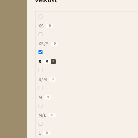
Veľkosť
XS
0
XS/S
0
S
0
S/M
0
M
0
M/L
0
L
0