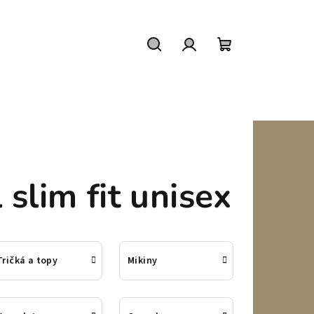
Hľadať
Prihlásenie
Nákupný
košík
slim fit unisex
Tričká a topy
Mikiny