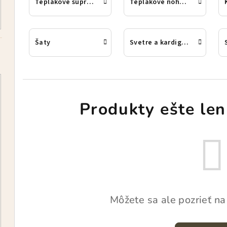
Teplákové súpravy
Teplákové nohavice
Šaty
Svetre a kardigany
Produkty ešte len
Môžete sa ale pozrieť na