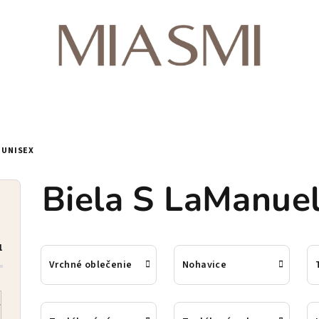
 UNISEX
Biela S LaManuel 
1
Vrchné oblečenie
Nohavice