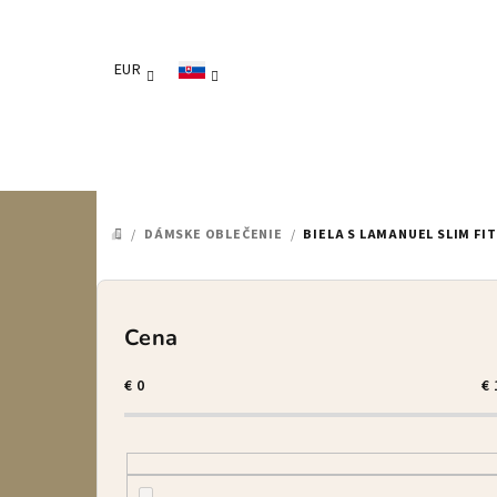
Prejsť
na
obsah
EUR
/
DÁMSKE OBLEČENIE
/
BIELA S LAMANUEL SLIM FIT
DOMOV
B
o
Cena
č
€
0
€
n
ý