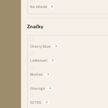
p
Na sklade
0
a
n
Značky
e
l
Cherry Blue
0
LaManuel
0
MiaSmi
0
Olavoga
0
SETRE
0