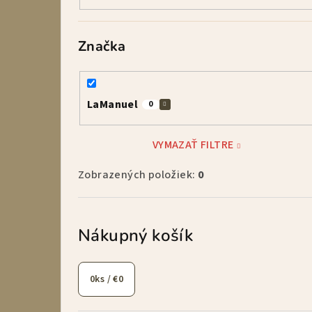
Značka
LaManuel
0
VYMAZAŤ FILTRE
Zobrazených položiek:
0
Nákupný košík
0
ks /
€0