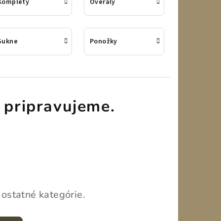
Komplety
Overaly
Sukne
Ponožky
 pripravujeme.
 ostatné kategórie.