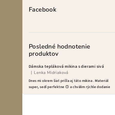
Facebook
Posledné hodnotenie
produktov
Dámska tepláková mikina s dierami sivá
Lenka Midriaková
|
Hodnotenie produktu je 5 z 5 hviezdičiek.
Dnes mi okrem šiat prišla aj táto mikina . Materiál
super, sedí perfektne 🙃 a chválim rýchle dodanie