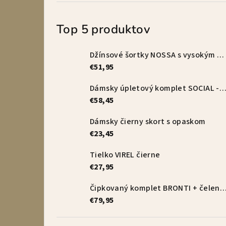
Top 5 produktov
Džínsové šortky NOSSA s vysokým pásom – vanilkové
€51,95
Dámsky úpletový komplet SOCIAL - s
€58,45
Dámsky čierny skort s opaskom
€23,45
Tielko VIREL čierne
€27,95
Čipkovaný komplet BRONTI + čelenka 
€79,95