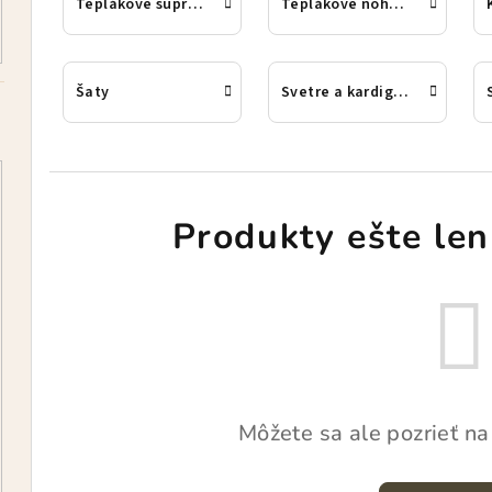
Teplákové súpravy
Teplákové nohavice
Šaty
Svetre a kardigany
Produkty ešte len
Môžete sa ale pozrieť na