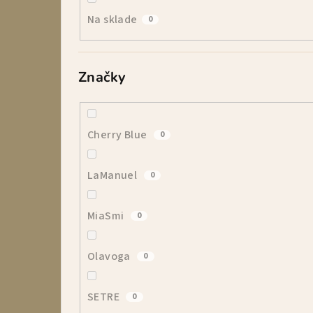
p
Na sklade
0
a
n
Značky
e
l
Cherry Blue
0
LaManuel
0
MiaSmi
0
Olavoga
0
SETRE
0