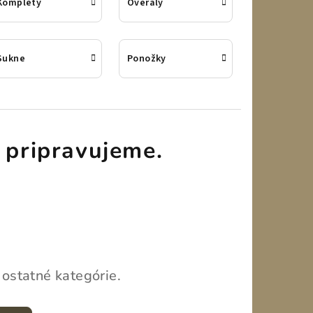
Komplety
Overaly
Sukne
Ponožky
 pripravujeme.
 ostatné kategórie.