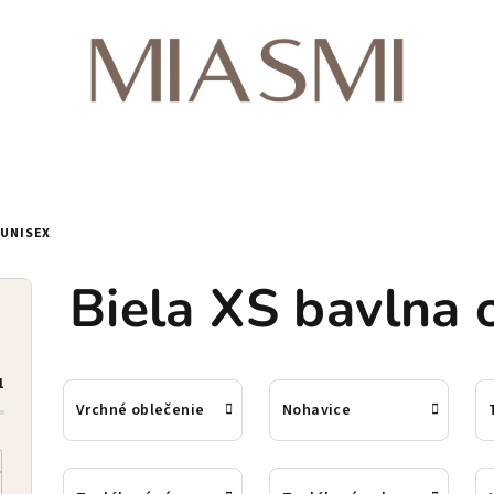
 UNISEX
Biela XS bavlna 
1
Vrchné oblečenie
Nohavice