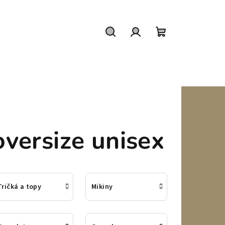
Hľadať
Prihlásenie
Nákupný
košík
oversize unisex
Tričká a topy
Mikiny