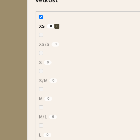
Veľkosť
XS
0
XS/S
0
S
0
S/M
0
M
0
M/L
0
L
0