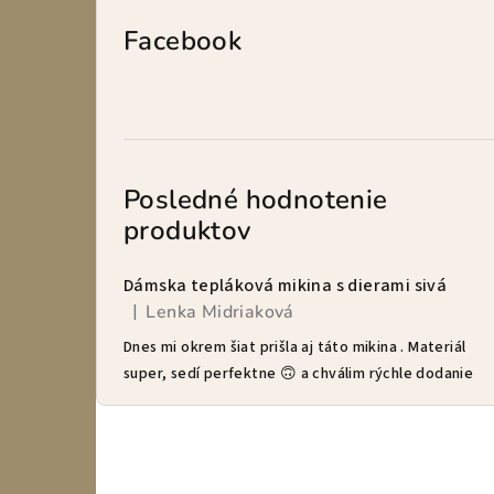
Facebook
Posledné hodnotenie
produktov
Dámska tepláková mikina s dierami sivá
Lenka Midriaková
|
Hodnotenie produktu je 5 z 5 hviezdičiek.
Dnes mi okrem šiat prišla aj táto mikina . Materiál
super, sedí perfektne 🙃 a chválim rýchle dodanie