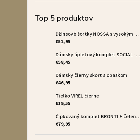
Top 5 produktov
Džínsové šortky NOSSA s vysokým pásom – vanilkové
€51,95
Dámsky úpletový komplet SOCIAL - s
€58,45
Dámsky čierny skort s opaskom
€46,95
Tielko VIREL čierne
€19,55
Čipkovaný komplet BRONTI + čelenka 
€79,95