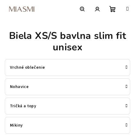
Prejsť
na
obsah
Nákupn
Hľadať
Prihlásenie
Biela XS/S bavlna slim fit
košík
unisex
Vrchné oblečenie
Nohavice
Tričká a topy
Mikiny