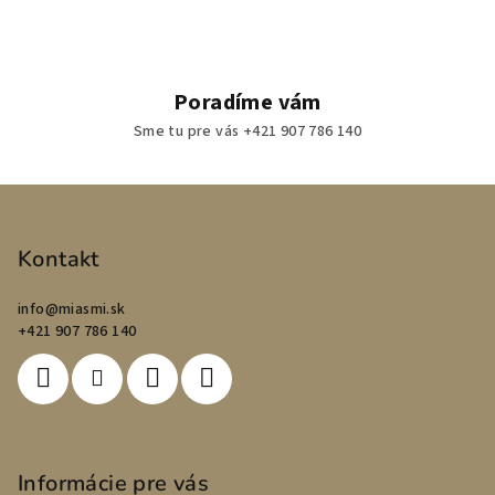
Poradíme vám
Sme tu pre vás +421 907 786 140
Z
á
p
Kontakt
ä
info
@
miasmi.sk
t
+421 907 786 140
i
e
Informácie pre vás