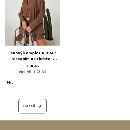
Ľanový komplet KIRRA s
viazaním na chrbte -
čokoládový
€58,45
€89,95
(–35 %)
M/L
Detail
Z