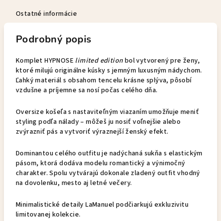
Ostatné informácie
Podrobný popis
Komplet HYPNOSE
limited edition
bol vytvorený pre ženy,
ktoré milujú originálne kúsky s jemným luxusným nádychom.
Ľahký materiál s obsahom tencelu krásne splýva, pôsobí
vzdušne a príjemne sa nosí počas celého dňa.
Oversize košeľa s nastaviteľným viazaním umožňuje meniť
styling podľa nálady – môžeš ju nosiť voľnejšie alebo
zvýrazniť pás a vytvoriť výraznejší ženský efekt.
Dominantou celého outfitu je nadýchaná sukňa s elastickým
pásom, ktorá dodáva modelu romantický a výnimočný
charakter. Spolu vytvárajú dokonale zladený outfit vhodný
na dovolenku, mesto aj letné večery.
Minimalistické detaily LaManuel podčiarkujú exkluzivitu
limitovanej kolekcie.