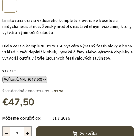
Limitovaná edícia vzdušného kompletu s oversize košeľou a
nadýchanou sukňou. Ženský model s nastaviteľným viazaním, ktorý
vytvára výnimočnú siluetu.
Biela verzia kompletu HYPNOSE vytvára výrazný festivalový a boho
vzhľad. Stačí doplniť klobúk, vysoké čižmy alebo výrazné doplnky a
vytvoríš outfit v štýle luxusných festivalových stylingov.
VARIANT:
štandardná cena:
€94,95
–49 %
€47,50
Jednotková
Môžeme doručiť do:
11.8.2026
cena:
−
+
Do košíka