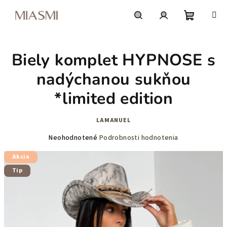
Prejsť
na
obsah
Nákupn
Hľadať
Prihlásenie
Biely komplet HYPNOSE s
košík
nadýchanou sukňou
*limited edition
LAMANUEL
Priemerné
Neohodnotené
Podrobnosti hodnotenia
hodnotenie
Akcia
produktu
je
Tip
0,0
z
5
hviezdičiek.