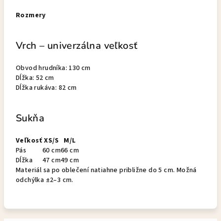
Rozmery
Vrch – univerzálna veľkosť
Obvod hrudníka: 130 cm
Dĺžka: 52 cm
Dĺžka rukáva: 82 cm
Sukňa
Veľkosť
XS/S
M/L
Pás
60 cm
66 cm
Dĺžka
47 cm
49 cm
Materiál sa po oblečení natiahne približne do 5 cm. Možná
odchýlka ±2–3 cm.