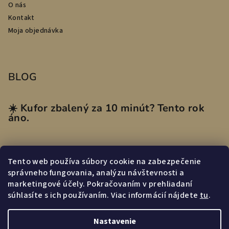
O nás
Kontakt
Moja objednávka
BLOG
☀️ Kufor zbalený za 10 minút? Tento rok
áno.
Tento web používa súbory cookie na zabezpečenie
Prijímame online platby
správneho fungovania, analýzu návštevnosti a
marketingové účely. Pokračovaním v prehliadaní
súhlasíte s ich používaním. Viac informácií nájdete
tu
.
Nastavenie