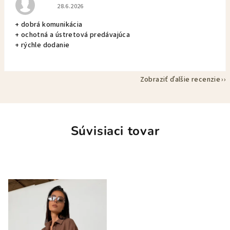
Hodnotenie obchodu je 5 z 5 hviezdičiek.
28.6.2026
+ dobrá komunikácia
+ ochotná a ústretová predávajúca
+ rýchle dodanie
Zobraziť ďalšie recenzie
Súvisiaci tovar