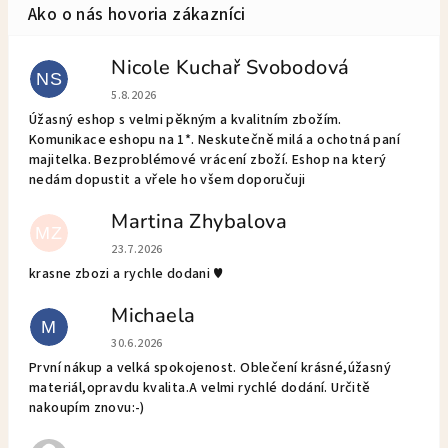
Nicole Kuchař Svobodová
NS
Hodnotenie obchodu je 5 z 5 hviezdičiek.
5.8.2026
Úžasný eshop s velmi pěkným a kvalitním zbožím.
Komunikace eshopu na 1*. Neskutečně milá a ochotná paní
majitelka. Bezproblémové vrácení zboží. Eshop na který
nedám dopustit a vřele ho všem doporučuji
Martina Zhybalova
MZ
Hodnotenie obchodu je 5 z 5 hviezdičiek.
23.7.2026
krasne zbozi a rychle dodani ♥️
Michaela
M
Hodnotenie obchodu je 5 z 5 hviezdičiek.
30.6.2026
První nákup a velká spokojenost. Oblečení krásné,úžasný
materiál,opravdu kvalita.A velmi rychlé dodání. Určitě
nakoupím znovu:-)