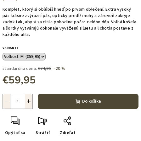
Komplet, ktorý si obľúbiš hneď po prvom oblečení. Extra vysoký
pás krásne zvýrazní pás, opticky predĺži nohy a zároveň zakryje
zadok tak, aby si sa cítila pohodlne počas celého dňa. Voľná košeľa
a šortky vytvárajú dokonale vyváženú siluetu a lichotia postave z
každého uhla.
VARIANT:
štandardná cena:
€74,95
–20 %
€59,95
Jednotková
cena:
−
+
Do košíka
Opýtať sa
Strážiť
Zdieľať