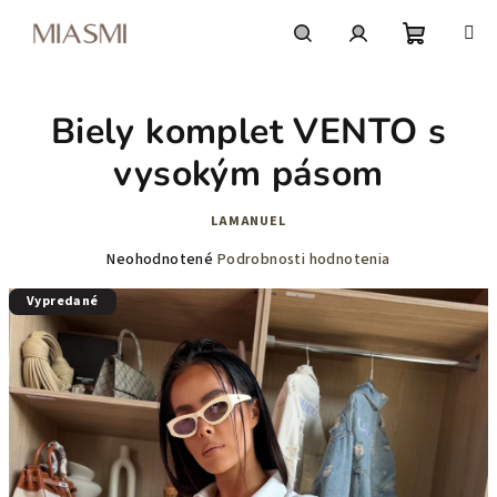
Prejsť
na
obsah
Nákupn
Hľadať
Prihlásenie
Biely komplet VENTO s
košík
vysokým pásom
LAMANUEL
Priemerné
Neohodnotené
Podrobnosti hodnotenia
hodnotenie
Vypredané
produktu
je
0,0
z
5
hviezdičiek.