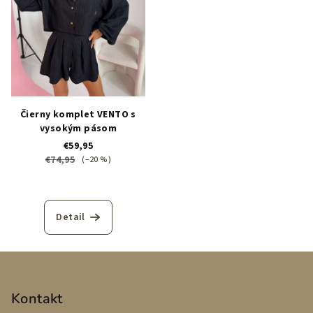
Čierny komplet VENTO s
vysokým pásom
€59,95
€74,95
(–20 %)
Detail
Z
á
p
Kontakt