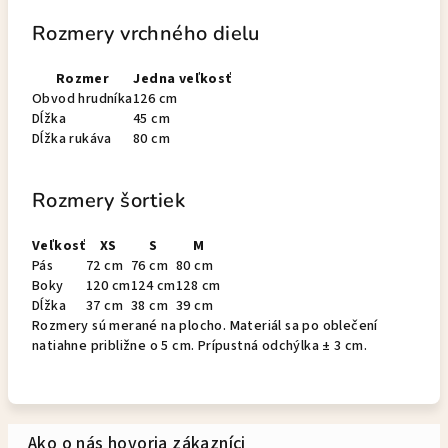
Rozmery vrchného dielu
Rozmer
Jedna veľkosť
Obvod hrudníka
126 cm
Dĺžka
45 cm
Dĺžka rukáva
80 cm
Rozmery šortiek
Veľkosť
XS
S
M
Pás
72 cm
76 cm
80 cm
Boky
120 cm
124 cm
128 cm
Dĺžka
37 cm
38 cm
39 cm
Rozmery sú merané na plocho. Materiál sa po oblečení
natiahne približne o 5 cm. Prípustná odchýlka ± 3 cm.