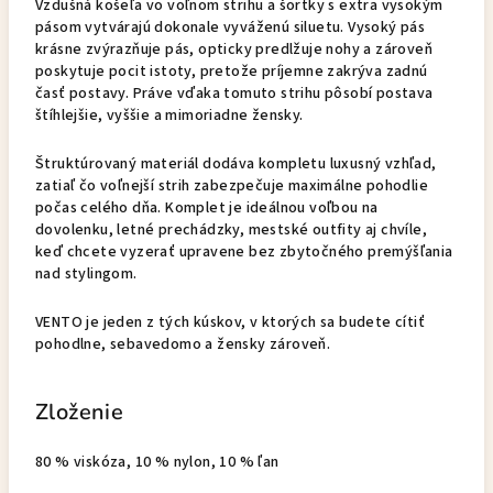
Vzdušná košeľa vo voľnom strihu a šortky s extra vysokým
pásom vytvárajú dokonale vyváženú siluetu. Vysoký pás
krásne zvýrazňuje pás, opticky predlžuje nohy a zároveň
poskytuje pocit istoty, pretože príjemne zakrýva zadnú
časť postavy. Práve vďaka tomuto strihu pôsobí postava
štíhlejšie, vyššie a mimoriadne žensky.
Štruktúrovaný materiál dodáva kompletu luxusný vzhľad,
zatiaľ čo voľnejší strih zabezpečuje maximálne pohodlie
počas celého dňa. Komplet je ideálnou voľbou na
dovolenku, letné prechádzky, mestské outfity aj chvíle,
keď chcete vyzerať upravene bez zbytočného premýšľania
nad stylingom.
VENTO je jeden z tých kúskov, v ktorých sa budete cítiť
pohodlne, sebavedomo a žensky zároveň.
Zloženie
80 % viskóza, 10 % nylon, 10 % ľan