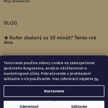
Moja objednávka
BLOG
☀️ Kufor zbalený za 10 minút? Tento rok
áno.
Tento web používa súbory cookie na zabezpečenie
Prijímame online platby
správneho fungovania, analýzu návštevnosti a
marketingové účely. Pokračovaním v prehliadaní
súhlasíte s ich používaním. Viac informácií nájdete
tu
.
Nastavenie
Copyright 2026
miasmi.sk
. Všetky práva vyhradené.
Odmietnuť
Súhlasím