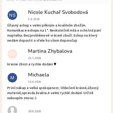
Nicole Kuchař Svobodová
NS
Hodnotenie obchodu je 5 z 5 hviezdičiek.
5.8.2026
Úžasný eshop s velmi pěkným a kvalitním zbožím.
Komunikace eshopu na 1*. Neskutečně milá a ochotná paní
majitelka. Bezproblémové vrácení zboží. Eshop na který
nedám dopustit a vřele ho všem doporučuji
Martina Zhybalova
MZ
Hodnotenie obchodu je 5 z 5 hviezdičiek.
23.7.2026
krasne zbozi a rychle dodani ♥️
Michaela
M
Hodnotenie obchodu je 5 z 5 hviezdičiek.
30.6.2026
První nákup a velká spokojenost. Oblečení krásné,úžasný
materiál,opravdu kvalita.A velmi rychlé dodání. Určitě
nakoupím znovu:-)
Hodnotenie obchodu je 5 z 5 hviezdičiek.
28.6.2026