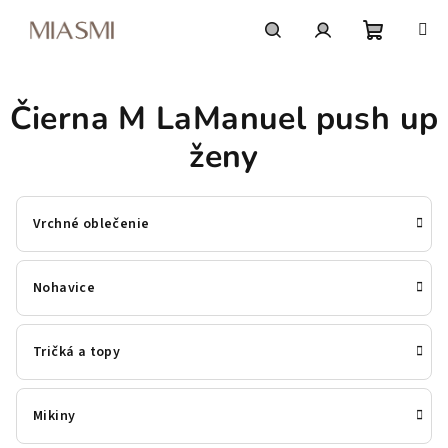
Prejsť
na
obsah
Nákupn
Hľadať
Prihlásenie
Čierna M LaManuel push up
košík
ženy
Vrchné oblečenie
Nohavice
Tričká a topy
Mikiny