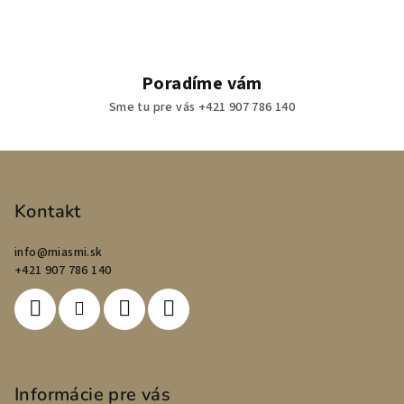
Poradíme vám
Sme tu pre vás +421 907 786 140
Z
á
p
Kontakt
ä
info
@
miasmi.sk
t
+421 907 786 140
i
e
Informácie pre vás