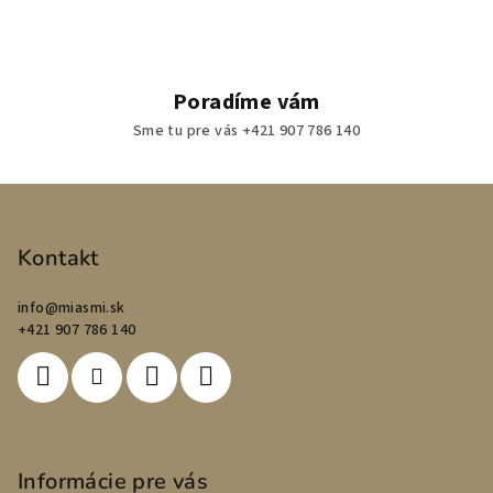
Poradíme vám
Sme tu pre vás +421 907 786 140
Z
á
p
Kontakt
ä
info
@
miasmi.sk
t
+421 907 786 140
i
e
Informácie pre vás