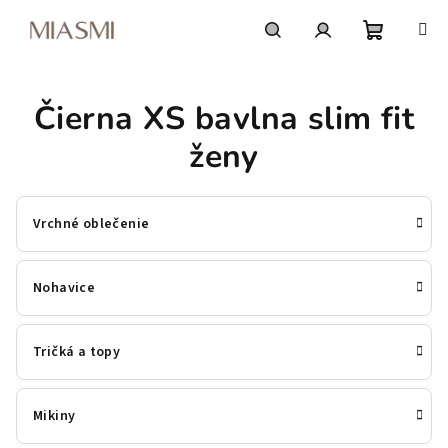
Prejsť
na
obsah
Nákupn
Hľadať
Prihlásenie
Čierna XS bavlna slim fit
košík
ženy
Vrchné oblečenie
Nohavice
Tričká a topy
Mikiny