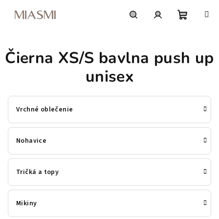
Prejsť
na
obsah
Nákupn
Hľadať
Prihlásenie
Čierna XS/S bavlna push up
košík
unisex
Vrchné oblečenie
Nohavice
Tričká a topy
Mikiny