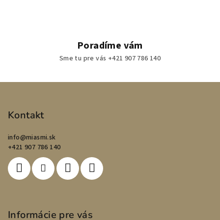
Poradíme vám
Sme tu pre vás +421 907 786 140
Z
á
p
Kontakt
ä
info
@
miasmi.sk
t
+421 907 786 140
i
e
Informácie pre vás