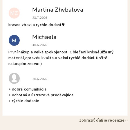
Martina Zhybalova
MZ
Hodnotenie obchodu je 5 z 5 hviezdičiek.
23.7.2026
krasne zbozi a rychle dodani ♥️
Michaela
M
Hodnotenie obchodu je 5 z 5 hviezdičiek.
30.6.2026
První nákup a velká spokojenost. Oblečení krásné,úžasný
materiál,opravdu kvalita.A velmi rychlé dodání. Určitě
nakoupím znovu:-)
Hodnotenie obchodu je 5 z 5 hviezdičiek.
28.6.2026
+ dobrá komunikácia
+ ochotná a ústretová predávajúca
+ rýchle dodanie
Zobraziť ďalšie recenzie