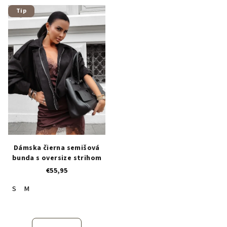
Tip
Dámska čierna semišová
bunda s oversize strihom
€55,95
S
M