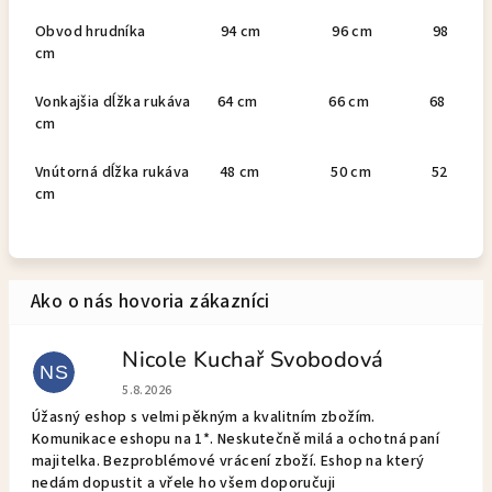
Obvod hrudníka 94 cm 96 cm 98
cm
Vonkajšia dĺžka rukáva 64 cm 66 cm 68
cm
Vnútorná dĺžka rukáva 48 cm 50 cm 52
cm
Nicole Kuchař Svobodová
NS
Hodnotenie obchodu je 5 z 5 hviezdičiek.
5.8.2026
Úžasný eshop s velmi pěkným a kvalitním zbožím.
Komunikace eshopu na 1*. Neskutečně milá a ochotná paní
majitelka. Bezproblémové vrácení zboží. Eshop na který
nedám dopustit a vřele ho všem doporučuji