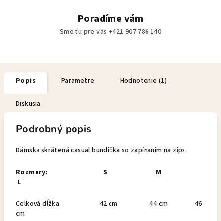
Poradíme vám
Sme tu pre vás +421 907 786 140
Popis
Parametre
Hodnotenie (1)
Diskusia
Podrobný popis
Dámska skrátená casual bundička so zapínaním na zips.
Rozmery: S M
L
Celková dĺžka 42 cm 44 cm 46
cm