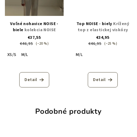
Voľné nohavice NOISE -
Top NOISE - biely
Krížený
biele
kolekcia NOISE
top z elastickej viskózy
€37,55
€34,95
€46,95
€46,95
(–20 %)
(–25 %)
XS/S
M/L
M/L
Detail
Detail
Podobné produkty