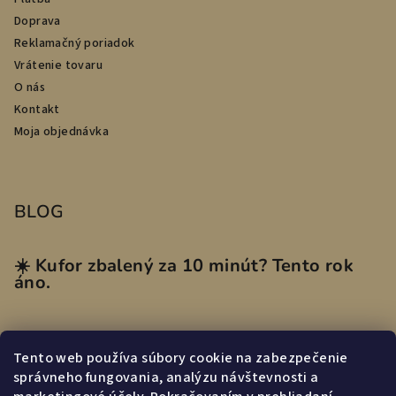
Doprava
Reklamačný poriadok
Vrátenie tovaru
O nás
Kontakt
Moja objednávka
BLOG
☀️ Kufor zbalený za 10 minút? Tento rok
áno.
Tento web používa súbory cookie na zabezpečenie
Prijímame online platby
správneho fungovania, analýzu návštevnosti a