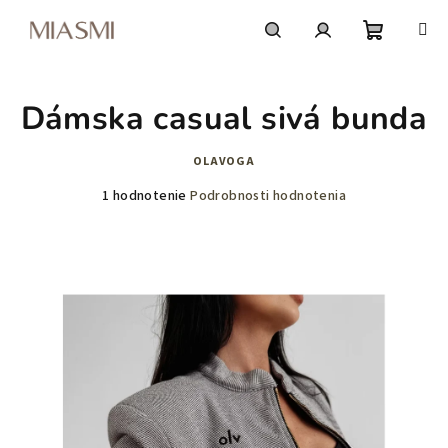
Prejsť
na
obsah
Nákupn
Hľadať
Prihlásenie
Dámska casual sivá bunda
košík
OLAVOGA
Priemerné
1 hodnotenie
Podrobnosti hodnotenia
hodnotenie
produktu
je
5,0
z
5
hviezdičiek.