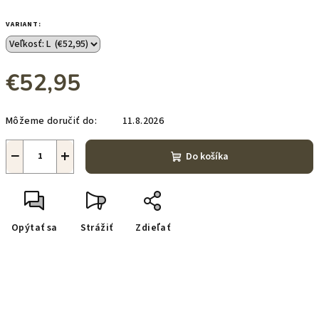
VARIANT:
€52,95
Jednotková
Môžeme doručiť do:
11.8.2026
cena:
−
+
Do košíka
Opýtať sa
Strážiť
Zdieľať